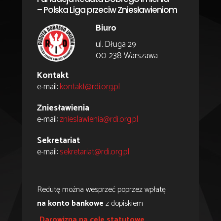
– Polska Liga przeciw Zniesławieniom
Biuro
ul. Długa 29
00-238 Warszawa
Kontakt
e-mail:
kontakt@rdi.org.pl
Zniesławienia
e-mail:
znieslawienia@rdi.org.pl
Sekretariat
e-mail:
sekretariat@rdi.org.pl
Redutę można wesprzeć poprzez wpłatę
na konto bankowe
z dopiskiem
Darowizna na cele statutowe