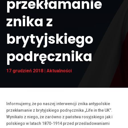
przekłamanie
znika z
brytyjskiego
podręcznika
17 grudzień 2018
|
Aktualności
Informujemy, że po naszej interwencji znika antypolskie
przekłamanie z brytyjskiego podręcznika „Life in the UK”.
Wynikało z niego, że zarówno z państwa rosyjskiego jak i
polskiego w latach 1870-1914 przed prześladowaniami