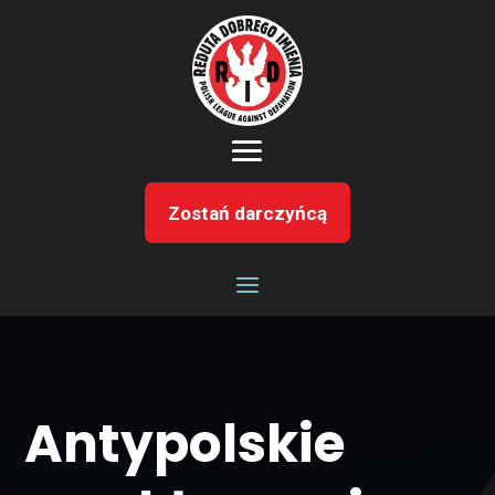
Zostań darczyńcą
Antypolskie