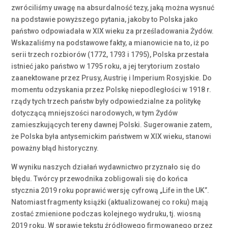
zwróciliśmy uwagę na absurdalność tezy, jaką można wysnuć
na podstawie powyższego pytania, jakoby to Polska jako
państwo odpowiadała w XIX wieku za prześladowania Żydów.
Wskazaliśmy na podstawowe fakty, a mianowicie na to, iż po
serii trzech rozbiorów (1772, 1793 i 1795), Polska przestała
istnieć jako państwo w 1795 roku, a jej terytorium zostało
zaanektowane przez Prusy, Austrię i Imperium Rosyjskie. Do
momentu odzyskania przez Polskę niepodległości w 1918 r.
rządy tych trzech państw były odpowiedzialne za politykę
dotyczącą mniejszości narodowych, w tym Żydów
zamieszkujących tereny dawnej Polski. Sugerowanie zatem,
że Polska była antysemickim państwem w XIX wieku, stanowi
poważny błąd historyczny.
W wyniku naszych działań wydawnictwo przyznało się do
błędu. Twórcy przewodnika zobligowali się do końca
stycznia 2019 roku poprawić wersję cyfrową „Life in the UK”.
Natomiast fragmenty książki (aktualizowanej co roku) mają
zostać zmienione podczas kolejnego wydruku, tj. wiosną
2019 roku. W sprawie tekstu źródłowego firmowanego przez