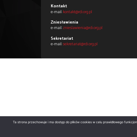
Fundacja Reduta Dobrego Imi
– Polska Liga przeciw Zniesła
Biuro
ul. Długa 29
00-238 Warsz
Kontakt
e-mail:
kontakt@rdi.org.pl
Zniesławienia
e-mail:
znieslawienia@rdi.org.pl
Sekretariat
e-mail:
sekretariat@rdi.org.pl