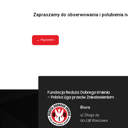
Szczególnie dziś zachęcamy do prześledzenia 
https://katyn.ipn.gov.pl/
Zapraszamy do obserwowania i p
←
Poprzedni