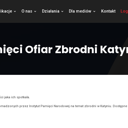
jekty
Publikacje
O nas
Działania
Dla
 Pamięci Ofiar Zbr
8
|
Aktualności
rodni Katyńskiej.
 niesprawiedliwości jaka ich spotkała.