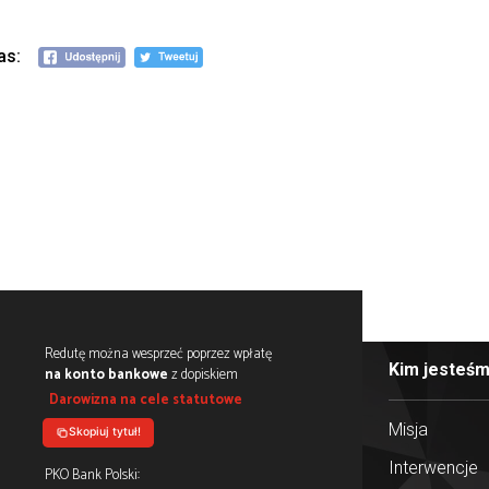
materiałów zgromadzonych przez Instytut Pamięci Narodowej na tem
olubienia nas: