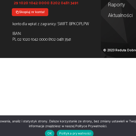
enia
Redutę można wesprzeć poprzez wpłatę
wieniom
na konto bankowe
z dopiskiem
Darowizna na cele statutowe
Skopiuj tytuł!
awa
PKO Bank Polski:
29 1020 1042 0000 8202 0481 3491
Skopiuj nr konta!
SWIFT: BPKO
konto dla wpłat z zagranicy:
IBAN:
PL 02 1020 1042 0000 8102 0481 3541