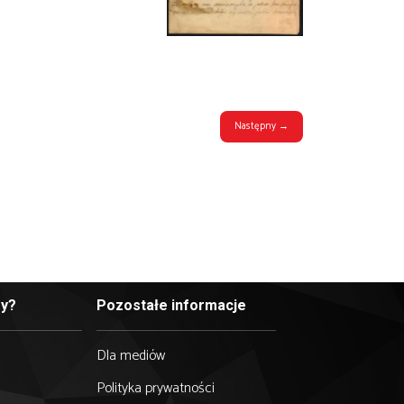
at zbrodni w Katyniu. Dostępne są one na stronie: