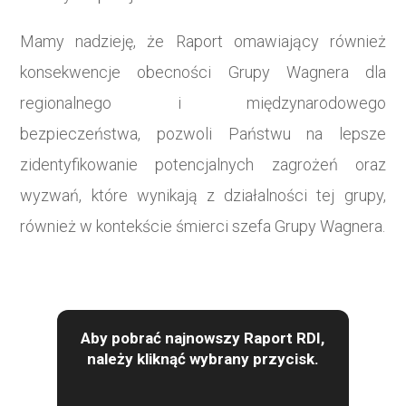
Mamy nadzieję, że Raport omawiający również
konsekwencje obecności Grupy Wagnera dla
regionalnego i międzynarodowego
bezpieczeństwa, pozwoli Państwu na lepsze
zidentyfikowanie potencjalnych zagrożeń oraz
wyzwań, które wynikają z działalności tej grupy,
również w kontekście śmierci szefa Grupy Wagnera.
Aby pobrać najnowszy Raport RDI,
należy kliknąć wybrany przycisk.