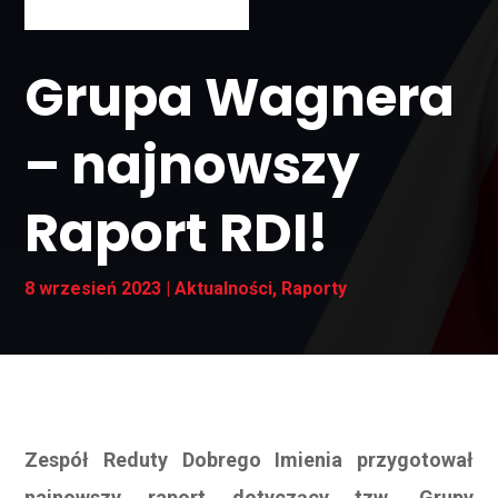
Grupa Wagnera
– najnowszy
Raport RDI!
8 wrzesień 2023
|
Aktualności
,
Raporty
Zespół Reduty Dobrego Imienia przygotował
najnowszy raport dotyczący tzw. Grupy