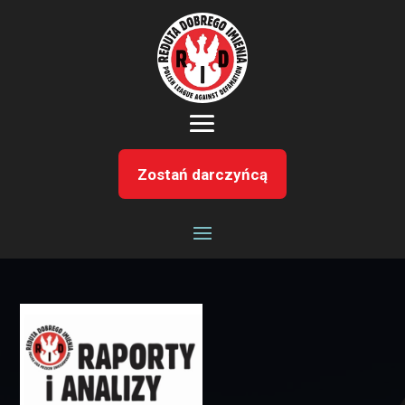
Zostań darczyńcą