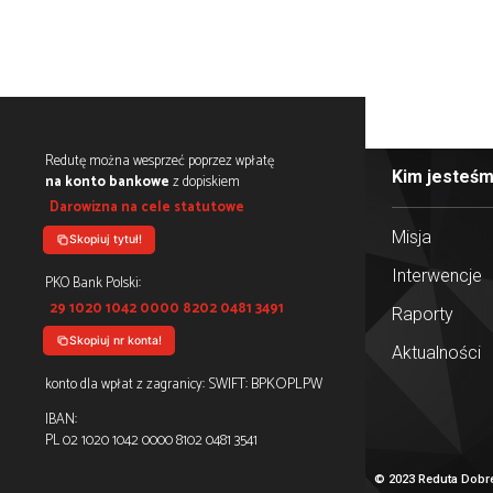
kazanie tej wiadomości swojej rodzinie, znajomym,
 nam przetrwać.
y za wszelką dobroczynność, jaką otrzymaliśmy od Pańs
łać na rzecz Polski i jej dobrego imienia. Mamy nadziej
olubienia nas: