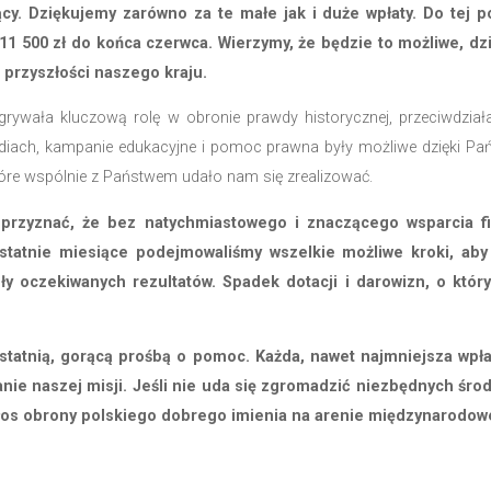
adzenie działalności. Spadek dotacji i darowizn w ost
 w stanie kontynuować naszych kluczowych projektów i in
ania długoterminowe skutecznie redukujemy i w lipcu 
ego bardzo liczymy na Państwa dalszą pomoc, gdyż jeśli 
trzymać Fundację.
jemy też za Państwa wpłaty, które pomagają nam
ardzo budujący. Dziękujemy zarówno za te małe jak
o zebrania 11 500 zł do końca czerwca. Wierzymy, 
kle ważna dla przyszłości naszego kraju.
go Imienia odgrywała kluczową rolę w obronie prawdy h
terwencje w mediach, kampanie edukacyjne i pomoc praw
 z osiągnięć, które wspólnie z Państwem udało nam się z