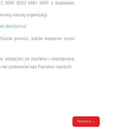
i znaczącego wsparcia finansowego nie będziem
elkie możliwe kroki, aby znaleźć nowe źródła fin
tacji i darowizn, o którym pisaliśmy, przyczynił s
a, nawet najmniejsza wpłata, może pomóc nam prz
zgromadzić niezbędnych środków, będziemy zmuszeni
 na arenie międzynarodowej ucichnie.
ski, nr konta: 29 1020 1042 0000 8202 0481 3491 z
 zapewnić stabilność finansową naszej organizacji.
w link:
https://rdi.org.pl/zostan-darczynca/