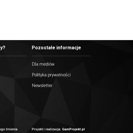
 czy też współpracownikom. Każda pomoc, każde wsp
twa przez te lata. Jesteśmy wdzięczni za zaufanie i 
ę, że w tych trudnych chwilach nie zostawicie nas Państ