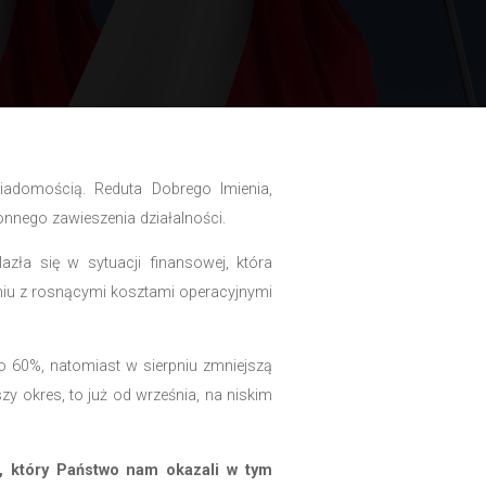
 się niezwykle trudną wiadomością. Reduta Dobreg
olaków, stoi w obliczu nieuchronnego zawieszenia działaln
, nasza organizacja znalazła się w sytuacji finans