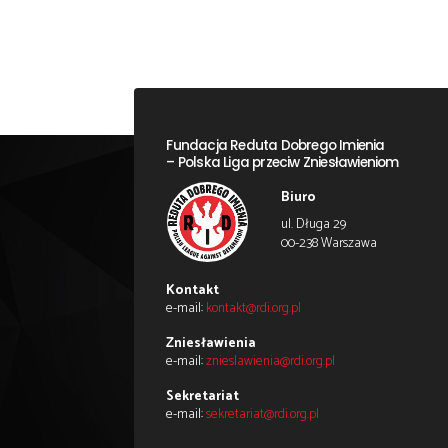
Prosimy również o prze
uczynić różnicę i pomóc
Z głębi serca dziękujem
które pozwoliły nam dzia
Zapraszamy do obserwowania i p
←
Poprzedni