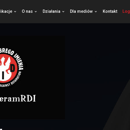
jekty
Publikacje
O nas
Działania
Dla