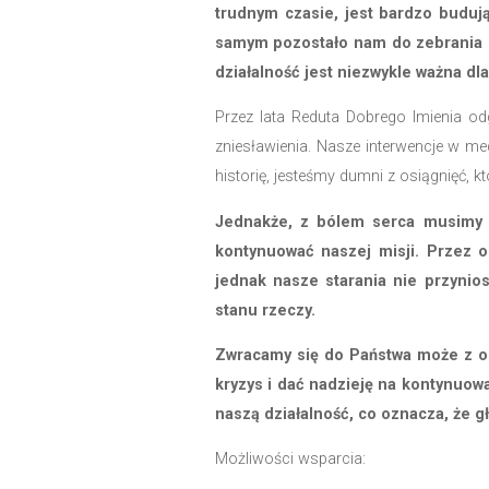
uniemożliwia dalsze prow
sprawił, że nie jesteśmy
Jednakże nasze zobowiąz
się łącznie do 80%. Dlat
poziomie, uda nam się u
Z całego serca dzięku
trudnym czasie, jest b
samym pozostało nam d
działalność jest niezwy
Przez lata Reduta Dobre
zniesławienia. Nasze in
historię, jesteśmy dumni