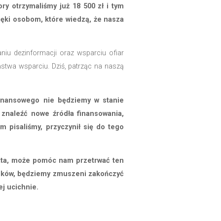
atnich miesiącach, w połączeniu z rosnącymi kosztami o
icjatyw.
uda nam się je zmniejszyć o 60%, natomiast w sierpni
przetrwamy ten najtrudniejszy okres, to już od września
 i niosą nadzieję. Odzew, który Państwo nam oka
 i duże wpłaty. Do tej pory otrzymaliśmy już 18 50
że będzie to możliwe, dzięki osobom, które wiedzą
istorycznej, przeciwdziałaniu dezinformacji oraz wsp
na były możliwe dzięki Państwa wsparciu. Dziś, patrz
realizować.