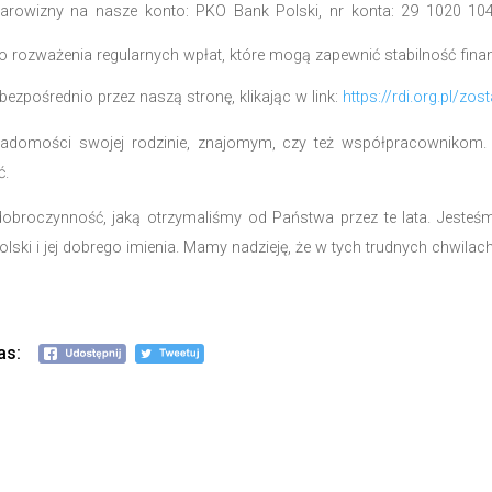
rca musimy przyznać, że bez natychmiastowego 
sji. Przez ostatnie miesiące podejmowaliśmy wsz
nie przyniosły oczekiwanych rezultatów. Spadek do
wa może z ostatnią, gorącą prośbą o pomoc. Każd
na kontynuowanie naszej misji. Jeśli nie uda się 
oznacza, że głos obrony polskiego dobrego imienia
Prosimy o darowizny na nasze konto: PKO Bank Pol
tutowe”.
Zachęcamy do rozważenia regularnych wpłat, które mogą
kże online, bezpośrednio przez naszą stronę, klikając 