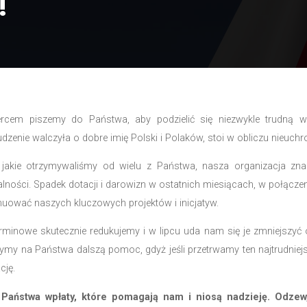
 apel!
4
|
Aktualności
 ciężkim sercem piszemy do Państwa, aby podzielić
wiele lat niestrudzenie walczyła o dobre imię Polski i P
i wsparcia, jakie otrzymywaliśmy od wielu z Państwa