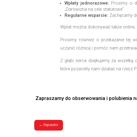
Jednakże, z bólem se
kontynuować naszej mi
jednak nasze starania 
stanu rzeczy.
Zwracamy się do Państ
kryzys i dać nadzieję 
naszą działalność, co 
Możliwości wsparcia:
Wpłaty jednorazowe:
„Darowizna na cele sta
Regularne wsparcie:
Wpłat można dokonywać ta