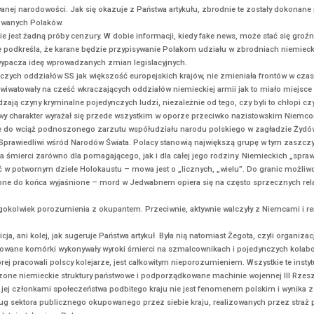
ykułami, jakie ukazały się po podpisaniu przez Prezydenta Polski 
.com/smart-news/poland-grants-initial-approval-controversial-dea
 Around Poland’s Proposed Ban on the Term Polish Death Camps” moż
 niezidentyfikowanej narodowości. Jak się okazuje z Państwa artyk
stki niezorganizowanych Polaków.
ę Państwa artykuł, nie jest żadną próby cenzury. W dobie informacji
e prawo wyraźnie podkreśla, że karane będzie przypisywanie Polako
mentów i cytatów wypacza ideę wprowadzanych zmian legislacyjnych.
 Francja, ochotniczych oddziałów SS jak większość europejskich kraj
my jej obywateli nie wiwatowały na cześć wkraczających oddziałów niemi
adzie nie przesądzają czyny kryminalne pojedynczych ludzi, niezależ
dku Polski masowy charakter wyrażał się przede wszystkim w oporz
 przeciwieństwie do wciąż podnoszonego zarzutu współudziału na
Yad Vashem – Sprawiedliwi wśród Narodów Świata. Polacy stanowią
m groziła kara śmierci zarówno dla pomagającego, jak i dla całej j
półuczestniczyć w potwornym dziele Holokaustu – mowa jest o „licz
. Do dziś nie są one do końca wyjaśnione – mord w Jedwabnem opier