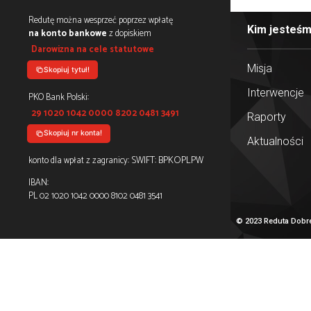
olubienia nas:
enia
Redutę można wesprzeć poprzez wpłatę
wieniom
na konto bankowe
z dopiskiem
Darowizna na cele statutowe