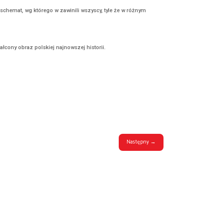
e, aktywnie walczyły z Niemcami i realizowanym przez nich program
 nią natomiast Żegota, czyli organizacja powołana do systemowej pom
malcownikach i pojedynczych kolaborantach. Przypisywanie Polakom
eporozumieniem. Wszystkie te instytucje – bazujące na przedwojennej in
wane machinie wojennej III Rzeszy.
est fenomenem polskim i wynika z logiki okupacji – żadna siła okupac
ju, realizowanych przez straż pożarną, inspekcje sanitarne, urzęd
suje się w sztywny i obowiązujący schemat, wg którego w zawinili ws
wać inaczej.
ia wyprzeć, powielając zniekształcony obraz polskiej najnowszej hi