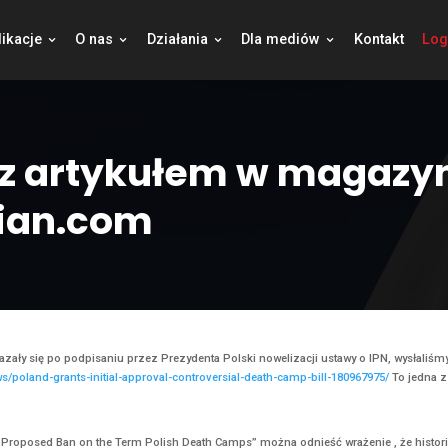
jekty
Publikacje
O nas
Działania
Dla
mika z artykułem 
hsonian.com
ualności