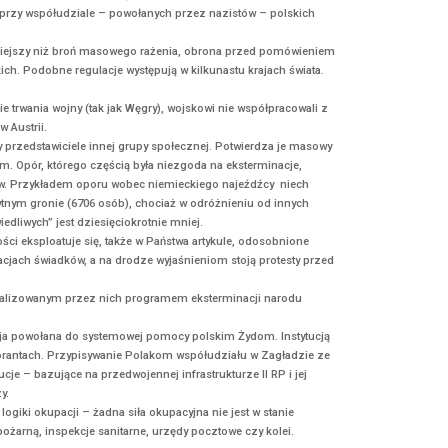
nowelizacji ustawy o IPN, wysłaliśmy polemikę do artykułu opubliko
th-camp-bill-180967975/
To jedna z wielu interwencji jakie podjęliśmy
na odnieść wrażenie , że historia II wojny światowej związana jes
ułu, zbrodnie te zostały dokonane przy współudziale – powołanych 
, kiedy fake news, może stać się groźniejszy niż broń masowego raż
m udziału w zbrodniach niemieckich. Podobne regulacje występują w
ów, nie zmieniała frontów w czasie trwania wojny (tak jak Węgry), w
eckiej armii jak to miało miejsce w Austrii.
nie od tego, czy byli to chłopi czy przedstawiciele innej grupy spo
e przeciwko nazistowskim Niemcom. Opór, którego częścią była nie
rodu polskiego w zagładzie Żydów. Przykładem oporu wobec niemi
 największą grupę w tym zaszczytnym gronie (6706 osób), chociaż 
ego rodziny. Niemieckich „sprawiedliwych” jest dziesięciokrotnie m
nych, „wielu”. Do granic możliwości eksploatuje się, także w Państ
a się na często sprzecznych relacjach świadków, a na drodze wyjaś