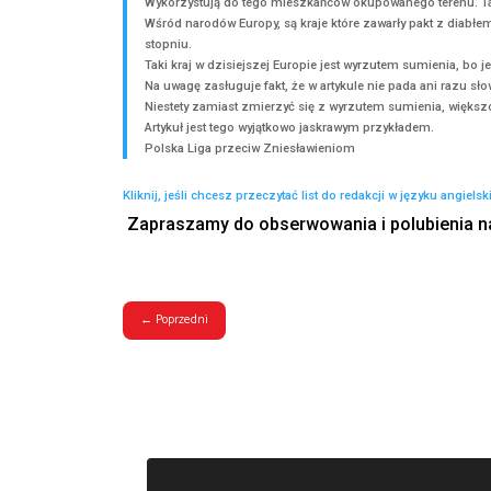
ekshumacją ofiar tej zbrodni.
Legalne instytucje polskiego państwa nig
żydowskiego.
Agendami polskiego państwa nie była ani tz
państwa polskiego była też Armia Krajowa
względu na istnienie tzw. „granatowej polic
zasobach kadrowych, po wkroczeniu Niemcó
Powołanie takich służb jak „granatowa poli
samodzielnie zabezpieczyć funkcjonowania 
Wykorzystują do tego mieszkańców okupowa
Wśród narodów Europy, są kraje które zawar
stopniu.
Taki kraj w dzisiejszej Europie jest wyrzu
Na uwagę zasługuje fakt, że w artykule nie
Niestety zamiast zmierzyć się z wyrzutem 
Artykuł jest tego wyjątkowo jaskrawym przy
Polska Liga przeciw Zniesławieniom
Kliknij, jeśli chcesz przeczytać list do redakcji