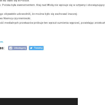
dy nie zawarły jakiegokolwiek porozumienia z okupantem. Przeciwni
w. granatowa policja, ani kolej, jak sugeruje Państwa artykuł. Była
, której wyspecjalizowane komórki wykonywały wyroki śmierci na sz
ji” czy kolei, w której pracowali polscy kolejarze, jest całkowitym ni
w zostały włączone niemieckie struktury państwowe i podporządko
cja” i obsadzenie jej członkami społeczeństwa podbitego kraju nie j
wszystkich usług sektora publicznego okupowanego przez siebie kra
nego terenu. Tak też stało się w Polsce.
ły pakt z diabłem. Polska była ewenementem. Kraj nad Wisłą nie wpi
tem sumienia, bo jego obywatele udowodnili, że można było się zacho
 pada ani razu słowo Niemcy czy niemiecki.
sumienia, większość medialnych przekazów próbuje ten wyrzut sumien
kładem.
 w języku angielskim.