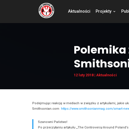
Aktualności
Pro
Pole
Smit
12 luty 2018
|
Akt