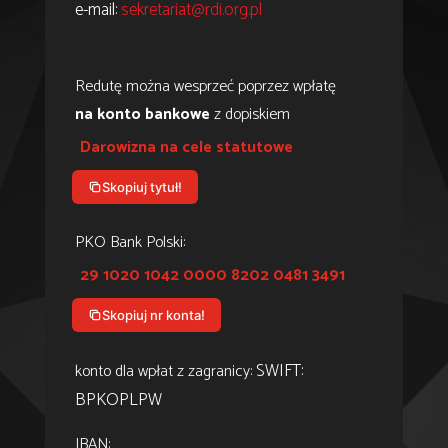
e-mail:
sekretariat@rdi.org.pl
Redutę można wesprzeć poprzez wpłatę
na konto bankowe
z dopiskiem
Darowizna na cele statutowe
Skopiuj tytuł!
PKO Bank Polski:
29 1020 1042 0000 8202 0481 3491
Skopiuj nr konta!
SWIFT:
konto dla wpłat z zagranicy:
BPKOPLPW
IBAN: