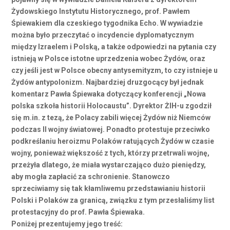
Żydowskiego Instytutu Historycznego, prof. Pawłem
Śpiewakiem dla czeskiego tygodnika Echo. W wywiadzie
można było przeczytać o incydencie dyplomatycznym
między Izraelem i Polską, a także odpowiedzi na pytania czy
istnieją w Polsce istotne uprzedzenia wobec Żydów, oraz
czy jeśli jest w Polsce obecny antysemityzm, to czy istnieje u
Żydów antypolonizm. Najbardziej druzgocący był jednak
komentarz Pawła Śpiewaka dotyczący konferencji „Nowa
polska szkoła historii Holocaustu”. Dyrektor ŻIH-u zgodził
się m.in. z tezą, że Polacy zabili więcej Żydów niż Niemców
podczas II wojny światowej. Ponadto protestuje przeciwko
podkreślaniu heroizmu Polaków ratujących Żydów w czasie
wojny, ponieważ większość z tych, którzy przetrwali wojnę,
przeżyła dlatego, że miała wystarczająco dużo pieniędzy,
aby mogła zapłacić za schronienie. Stanowczo
sprzeciwiamy się tak kłamliwemu przedstawianiu historii
Polski i Polaków za granicą, związku z tym przesłaliśmy list
protestacyjny do prof. Pawła Śpiewaka.
Poniżej prezentujemy jego treść: