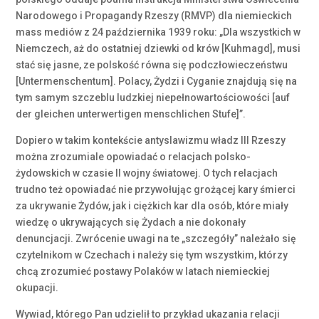
Narodowego i Propagandy Rzeszy (RMVP) dla niemieckich
mass mediów z 24 października 1939 roku: „Dla wszystkich w
Niemczech, aż do ostatniej dziewki od krów [Kuhmagd], musi
stać się jasne, ze polskość równa się podczłowieczeństwu
[Untermenschentum]. Polacy, Żydzi i Cyganie znajdują się na
tym samym szczeblu ludzkiej niepełnowartościowości [auf
der gleichen unterwertigen menschlichen Stufe]”.
Dopiero w takim kontekście antyslawizmu władz III Rzeszy
można zrozumiale opowiadać o relacjach polsko-
żydowskich w czasie II wojny światowej. O tych relacjach
trudno też opowiadać nie przywołując grożącej kary śmierci
za ukrywanie Żydów, jak i ciężkich kar dla osób, które miały
wiedzę o ukrywających się Żydach a nie dokonały
denuncjacji. Zwrócenie uwagi na te „szczegóły” należało się
czytelnikom w Czechach i należy się tym wszystkim, którzy
chcą zrozumieć postawy Polaków w latach niemieckiej
okupacji.
Wywiad, którego Pan udzielił to przykład ukazania relacji