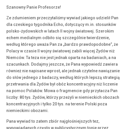
Szanowny Panie Profesorze!
Ze zdumieniem przeczytaliśmy wywiad jakiego udzielił Pan
dla czeskiego tygodnika Echo, dotyczący m.in. stosunków
polsko-żydowskich w latach II wojny światowej. Szerokim
echem medialnym odbiło się szczególnie twierdzenie,
według którego uważa Pan za „bardzo prawdopodobne”, że
Polacy w czasie II wojny światowej zabili więcej Żydów niż
Niemców. Ta teza nie jest jednak oparta na badaniach, a na
szacunkach. Dodajmy jeszcze, że Pana wypowiedź zawiera
również nie napisane wprost, ale jednak czytelne nawiązanie
do słów jednego z badaczy, według których lepszą strategią
przetrwania dla Żydów był obóz koncentracyjny niż liczenie
na pomoc Polaków. Mowa o fragmencie gdy przytacza Pan
liczby: 80 tys. Żydów, którzy przeżyli w niemieckich obozach
koncentracyjnych i tylko 20 tys. na terenie Polski poza
niemieckimi obozami.
Pana wywiad to zatem zbiór najgłośniejszych tez,
wypowiadanych często w publicystycznym tonie przez