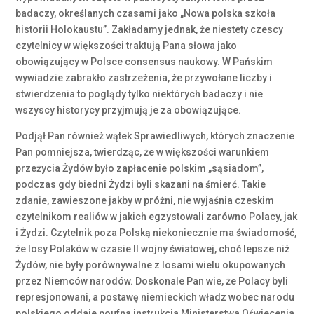
badaczy, określanych czasami jako „Nowa polska szkoła
historii Holokaustu”. Zakładamy jednak, że niestety czescy
czytelnicy w większości traktują Pana słowa jako
obowiązujący w Polsce consensus naukowy. W Pańskim
wywiadzie zabrakło zastrzeżenia, że przywołane liczby i
stwierdzenia to poglądy tylko niektórych badaczy i nie
wszyscy historycy przyjmują je za obowiązujące.
Podjął Pan również wątek Sprawiedliwych, których znaczenie
Pan pomniejsza, twierdząc, że w większości warunkiem
przeżycia Żydów było zapłacenie polskim „sąsiadom”,
podczas gdy biedni Żydzi byli skazani na śmierć. Takie
zdanie, zawieszone jakby w próżni, nie wyjaśnia czeskim
czytelnikom realiów w jakich egzystowali zarówno Polacy, jak
i Żydzi. Czytelnik poza Polską niekoniecznie ma świadomość,
że losy Polaków w czasie II wojny światowej, choć lepsze niż
Żydów, nie były porównywalne z losami wielu okupowanych
przez Niemców narodów. Doskonale Pan wie, że Polacy byli
represjonowani, a postawę niemieckich władz wobec narodu
polskiego oddaje poufna instrukcja Ministerstwa Oświecenia