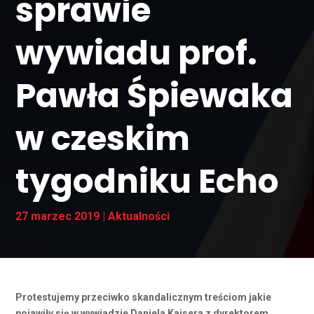
sprawie
wywiadu prof.
Pawła Śpiewaka
w czeskim
tygodniku Echo
27 marzec 2019
|
Aktualności
Protestujemy przeciwko skandalicznym treściom jakie
pojawiły się w wywiadzie Daniela Kaisera z dyrektorem