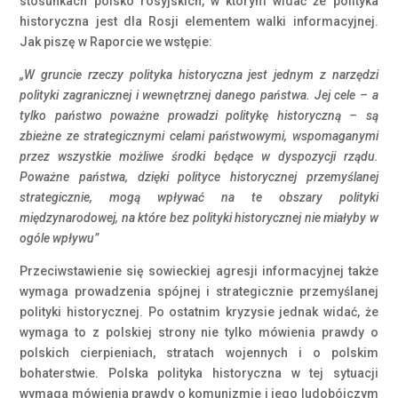
stosunkach polsko rosyjskich, w którym widać że polityka
historyczna jest dla Rosji elementem walki informacyjnej.
Jak piszę w Raporcie we wstępie:
„W gruncie rzeczy polityka historyczna jest jednym z narzędzi
polityki zagranicznej i wewnętrznej danego państwa. Jej cele – a
tylko państwo poważne prowadzi politykę historyczną – są
zbieżne ze strategicznymi celami państwowymi, wspomaganymi
przez wszystkie możliwe środki będące w dyspozycji rządu.
Poważne państwa, dzięki polityce historycznej przemyślanej
strategicznie, mogą wpływać na te obszary polityki
międzynarodowej, na które bez polityki historycznej nie miałyby w
ogóle wpływu”
Przeciwstawienie się sowieckiej agresji informacyjnej także
wymaga prowadzenia spójnej i strategicznie przemyślanej
polityki historycznej. Po ostatnim kryzysie jednak widać, że
wymaga to z polskiej strony nie tylko mówienia prawdy o
polskich cierpieniach, stratach wojennych i o polskim
bohaterstwie. Polska polityka historyczna w tej sytuacji
wymaga mówienia prawdy o komunizmie i jego ludobójczym