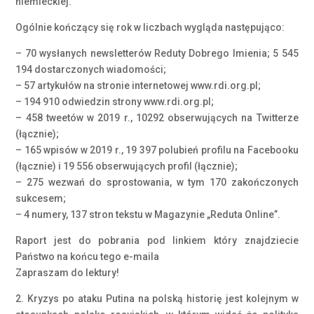
niemieckiej.
Ogólnie kończący się rok w liczbach wygląda następująco:
– 70 wysłanych newsletterów Reduty Dobrego Imienia; 5 545
194 dostarczonych wiadomości;
– 57 artykułów na stronie internetowej www.rdi.org.pl;
– 194 910 odwiedzin strony www.rdi.org.pl;
– 458 tweetów w 2019 r., 10292 obserwujących na Twitterze
(łącznie);
– 165 wpisów w 2019 r., 19 397 polubień profilu na Facebooku
(łącznie) i 19 556 obserwujących profil (łącznie);
– 275 wezwań do sprostowania, w tym 170 zakończonych
sukcesem;
– 4 numery, 137 stron tekstu w Magazynie „Reduta Online”.
Raport jest do pobrania pod linkiem który znajdziecie
Państwo na końcu tego e-maila
Zapraszam do lektury!
2. Kryzys po ataku Putina na polską historię jest kolejnym w