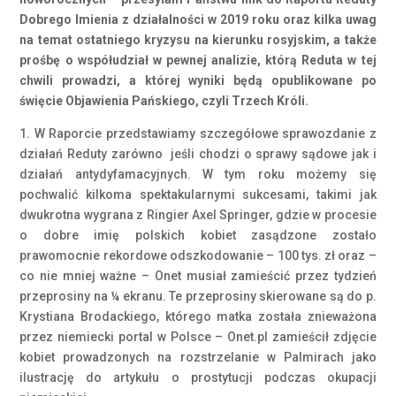
Dobrego Imienia z działalności w 2019 roku oraz kilka uwag
na temat ostatniego kryzysu na kierunku rosyjskim, a także
prośbę o współudział w pewnej analizie, którą Reduta w tej
chwili prowadzi, a której wyniki będą opublikowane po
święcie Objawienia Pańskiego, czyli Trzech Króli.
1. W Raporcie przedstawiamy szczegółowe sprawozdanie z
działań Reduty zarówno jeśli chodzi o sprawy sądowe jak i
działań antydyfamacyjnych. W tym roku możemy się
pochwalić kilkoma spektakularnymi sukcesami, takimi jak
dwukrotna wygrana z Ringier Axel Springer, gdzie w procesie
o dobre imię polskich kobiet zasądzone zostało
prawomocnie rekordowe odszkodowanie – 100 tys. zł oraz –
co nie mniej ważne – Onet musiał zamieścić przez tydzień
przeprosiny na ¼ ekranu. Te przeprosiny skierowane są do p.
Krystiana Brodackiego, którego matka została znieważona
przez niemiecki portal w Polsce – Onet.pl zamieścił zdjęcie
kobiet prowadzonych na rozstrzelanie w Palmirach jako
ilustrację do artykułu o prostytucji podczas okupacji