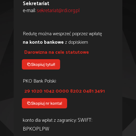
Sekretariat
e-mail:
sekretariat@rdi.org.pl
Redutę można wesprzeć poprzez wpłatę
na konto bankowe
z dopiskiem
Darowizna na cele statutowe
Skopiuj tytuł!
PKO Bank Polski:
29 1020 1042 0000 8202 0481 3491
Skopiuj nr konta!
SWIFT:
konto dla wpłat z zagranicy:
BPKOPLPW