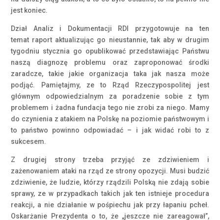
jest koniec.
Dział Analiz i Dokumentacji RDI przygotowuje na ten
temat raport aktualizując go nieustannie, tak aby w drugim
tygodniu stycznia go opublikować przedstawiając Państwu
naszą diagnozę problemu oraz zaproponować środki
zaradcze, takie jakie organizacja taka jak nasza może
podjąć. Pamiętajmy, ze to Rząd Rzeczypospolitej jest
głównym odpowiedzialnym za poradzenie sobie z tym
problemem i żadna fundacja tego nie zrobi za niego. Mamy
do czynienia z atakiem na Polskę na poziomie państwowym i
to państwo powinno odpowiadać – i jak widać robi to z
sukcesem.
Z drugiej strony trzeba przyjąć ze zdziwieniem i
zażenowaniem ataki na rząd ze strony opozycji. Musi budzić
zdziwienie, że ludzie, którzy rządzili Polską nie zdają sobie
sprawy, ze w przypadkach takich jak ten istnieje procedura
reakcji, a nie działanie w pośpiechu jak przy łapaniu pcheł.
Oskarżanie Prezydenta o to, że „jeszcze nie zareagował”,