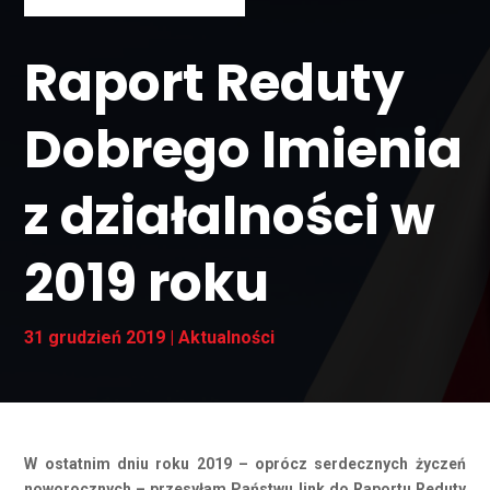
Raport Reduty
Dobrego Imienia
z działalności w
2019 roku
31 grudzień 2019
|
Aktualności
W ostatnim dniu roku 2019 – oprócz serdecznych życzeń
noworocznych – przesyłam Państwu link do Raportu Reduty