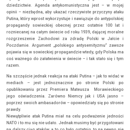
dziedzictwie. Agenda antykomunistyczna jest – w mojej
opinii – niezbędna, aby ukazać rzeczywiste przyczyny ataku
Putina, który wprost wykorzystuje i nawiązuje do antypolskiej
propagandy sowieckiej obecnej przez ostatnie 100 lat i
rozniecanej na całym świecie od roku 1939, dającej moralne
rozgrzeszenie Zachodowi za zdradę Polski w Jałcie i
Poczdamie. Argument „polskiego antysemityzmu” zawsze
pojawia się w sowieckiej propagandzie wtedy, gdy Polska ma
coś ważnego do załatwienia w świecie – i tak stało się i tym
razem.
Na szczęście jednak reakcja na ataki Putina – jak to widać w
mediach – jest jednoznacznie po stronie Polski po
opublikowaniu przez Premiera Mateusza Morawieckiego
jego oświadczenia. Zarówno Niemcy jak i USA jasno –
poprzez swoich ambasadorów – opowiedziały się po stronie
prawdy.
Niewątpliwie atak Putina miał na celu podważenie jedności
NATO i to mu się nie udało. Jednak musimy być przygotowani
na dalszy ciąg ataków, a to co było ostatnio, to na pewno nie