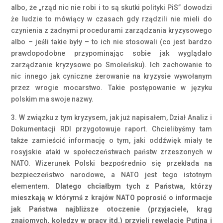
albo, że „rząd nic nie robi i to są skutki polityki PiS” dowodzi
że ludzie to mówiący w czasach gdy rządzili nie mieli do
czynienia z żadnymi procedurami zarządzania kryzysowego
albo – jeśli takie były – to ich nie stosowali (co jest bardzo
prawdopodobne przypominając sobie jak wyglądało
zarządzanie kryzysowe po Smoleńsku). Ich zachowanie to
nic innego jak cyniczne żerowanie na kryzysie wywołanym
przez wrogie mocarstwo. Takie postępowanie w języku
polskim ma swoje nazwy.
3. W związku z tym kryzysem, jak już napisałem, Dział Analiz i
Dokumentacji RDI przygotowuje raport. Chcielibyśmy tam
także zamieścić informację o tym, jaki oddźwięk miały te
rosyjskie ataki w społeczeństwach państw zrzeszonych w
NATO. Wizerunek Polski bezpośrednio się przekłada na
bezpieczeństwo narodowe, a NATO jest tego istotnym
elementem.
Dlatego chciałbym tych z Państwa, którzy
mieszkają w którymś z krajów NATO poprosić o informacje
jak Państwa najbliższe otoczenie (przyjaciele, krąg
znajomych, koledzy w pracy itd.) przyjęli rewelacje Putina i