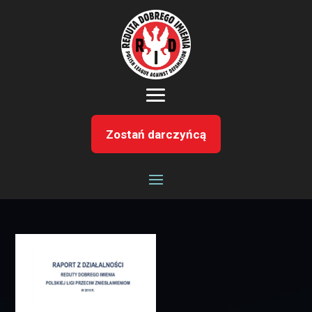
Zostań darczyńcą