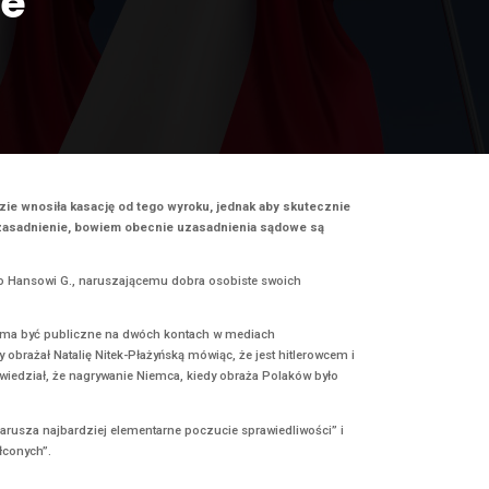
e uzasadnienie
 w sprawie
przeciwko Hansowi G. Reduta będzie wnosiła kasację od tego wyro
Reduta pokrywa koszty opłat za uzasadnienie, bowiem obecnie u
 w postępowaniu cywilnym przeciwko Hansowi G., naruszającemu dob