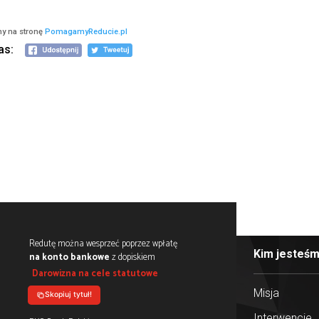
 poprzez słowa, które można uznać za mowę nienawiści wobec Polakó
 Nitek-Płażyńska ma przeprosić Niemca Hansa G. za to, że nagrywa
owo Natalia Nitek-Płażyńska ma zapłacić 10.000 zł na WOŚP oraz pokr
esłać do Natalii Nitek-Płażyńskiej list z przeproszeniem, ale nie m
k-Płażyńska ma go przeprosić.
sku wydaliśmy oświadczenie, w którym napisaliśmy m.in., iż jest to
a Natalii Nitek, ale dla wszystkich molestowanych, mobbingowanych
iższym linkiem:
alność, zapraszamy na stronę
PomagamyReducie.pl
olubienia nas: