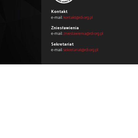
Fundacja Reduta Dobrego Imi
– Polska Liga przeciw Zniesła
Biuro
ul. Długa 29
00-238 Warsz
Kontakt
e-mail:
kontakt@rdi.org.pl