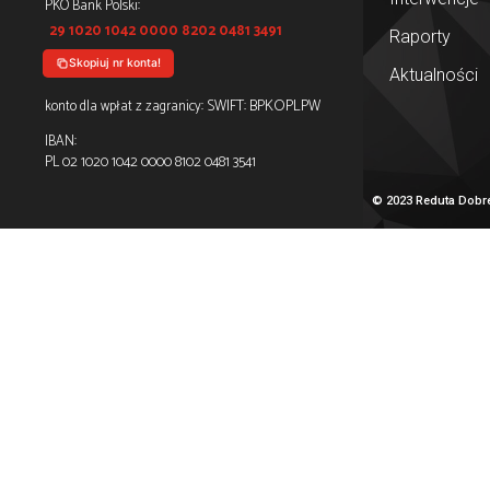
enia
Redutę można wesprzeć poprzez wpłatę
wieniom
na konto bankowe
z dopiskiem
Darowizna na cele statutowe
Skopiuj tytuł!
awa
PKO Bank Polski:
29 1020 1042 0000 8202 0481 3491
Skopiuj nr konta!