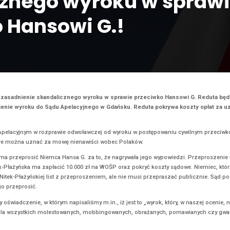
występuje o pisemn
dalicznego wyroku
ciwko Hansowi G.!
Aktualności
tąpiła o pisemne uzasadnienie skandalicznego wyroku w sprawie 
 pisemne uzasadnienie wyroku do Sądu Apelacyjnego w Gdańsku. 
ki zapadł w Sądzie Apelacyjnym w rozprawie odwoławczej od wyroku