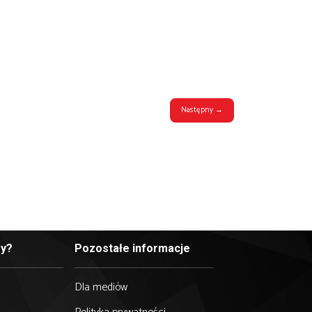
w.
ła jego wypowiedzi. Przeproszenie ma być publiczne na dwóch kont
yć koszty sądowe. Niemiec, który obrażał Natalię Nitek-Płażyńską m
usi przepraszać publicznie. Sąd powiedział, że nagrywanie Niemca, 
 „wyrok, który, w naszej ocenie, narusza najbardziej elementarne p
, obrażanych, pomawianych czy gwałconych”.