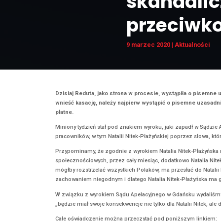
RDI 
skan
prze
9 marzec 2020
|
Dzisiaj Reduta, jako strona w procesie, wys
wnieść kasację, należy najpierw wystąpić o
płatne.
Miniony tydzień stał pod znakiem wyroku, ja