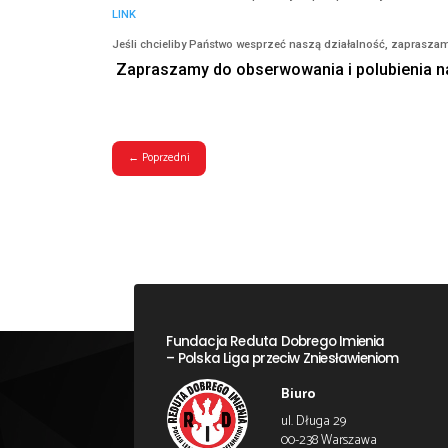
pracowników, w tym Natalii Nitek-Płażyńskiej
Przypominamy, że zgodnie z wyrokiem Natalia
społecznościowych, przez cały miesiąc, dodatk
mógłby rozstrzelać wszystkich Polaków, ma prz
zachowaniem niegodnym i dlatego Natalia Nite
W związku z wyrokiem Sądu Apelacyjnego w Gdań
„będzie miał swoje konsekwencje nie tylko dl
Całe oświadczenie można przeczytać pod pon
LINK
Jeśli chcieliby Państwo wesprzeć naszą dział
Zapraszamy do obserwowania i p
←
Poprzedni