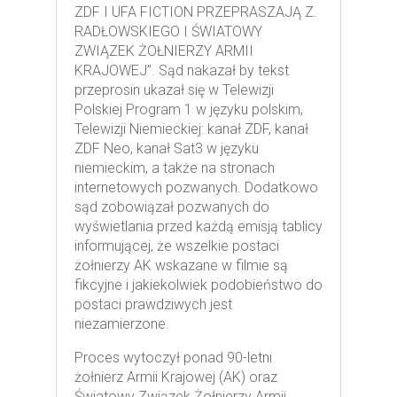
ZDF I UFA FICTION PRZEPRASZAJĄ Z.
RADŁOWSKIEGO I ŚWIATOWY
ZWIĄZEK ŻOŁNIERZY ARMII
KRAJOWEJ”. Sąd nakazał by tekst
przeprosin ukazał się w Telewizji
Polskiej Program 1 w języku polskim,
Telewizji Niemieckiej: kanał ZDF, kanał
ZDF Neo, kanał Sat3 w języku
niemieckim, a także na stronach
internetowych pozwanych. Dodatkowo
sąd zobowiązał pozwanych do
wyświetlania przed każdą emisją tablicy
informującej, że wszelkie postaci
żołnierzy AK wskazane w filmie są
fikcyjne i jakiekolwiek podobieństwo do
postaci prawdziwych jest
niezamierzone.
Proces wytoczył ponad 90-letni
żołnierz Armii Krajowej (AK) oraz
Światowy Związek Żołnierzy Armii