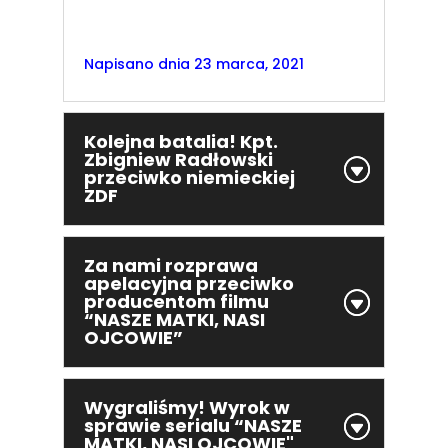
Napisano dnia
23 marca, 2021
Kolejna batalia! Kpt.
Zbigniew Radłowski
przeciwko niemieckiej
ZDF
Za nami rozprawa
apelacyjna przeciwko
producentom filmu
“NASZE MATKI, NASI
OJCOWIE”
Wygraliśmy! Wyrok w
sprawie serialu “NASZE
MATKI, NASI OJCOWIE"