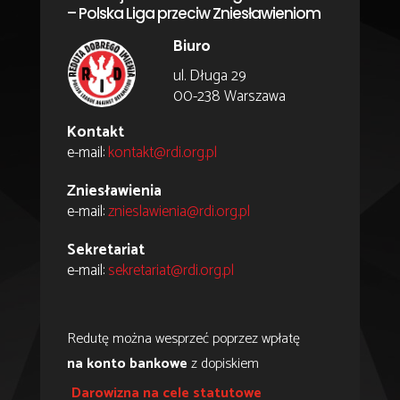
– Polska Liga przeciw Zniesławieniom
Biuro
ul. Długa 29
00-238 Warszawa
Kontakt
e-mail:
kontakt@rdi.org.pl
Zniesławienia
e-mail:
znieslawienia@rdi.org.pl
Sekretariat
e-mail:
sekretariat@rdi.org.pl
Redutę można wesprzeć poprzez wpłatę
na konto bankowe
z dopiskiem
Darowizna na cele statutowe