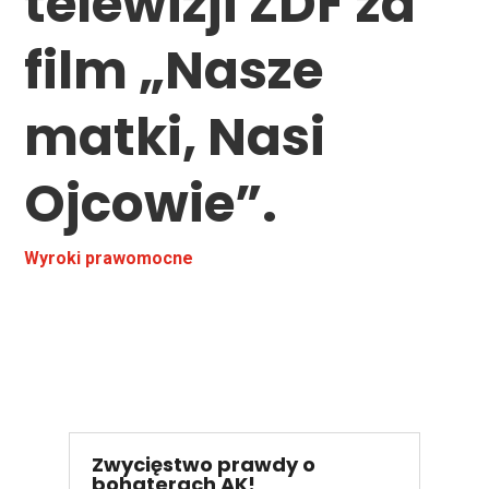
telewizji ZDF za
film „Nasze
matki, Nasi
Ojcowie”.
Wyroki prawomocne
Zwycięstwo prawdy o
bohaterach AK!