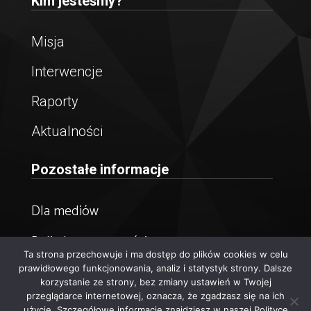
Kim jesteśmy?
Misja
Interwencje
Raporty
Aktualności
Pozostałe informacje
Dla mediów
Polityka prywatności
Ta strona przechowuje i ma dostęp do plików cookies w celu
Newsletter
prawidłowego funkcjonowania, analiz i statystyk strony. Dalsze
korzystanie ze strony, bez zmiany ustawień w Twojej
przeglądarce internetowej, oznacza, że zgadzasz się na ich
© 2023 Reduta Dobrego Imienia
użycie. Szczegółowe informacje znajdziesz w naszej Polityce