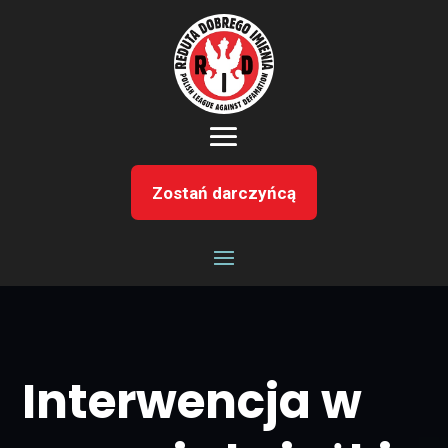
Zostań darczyńcą
Interwencja w