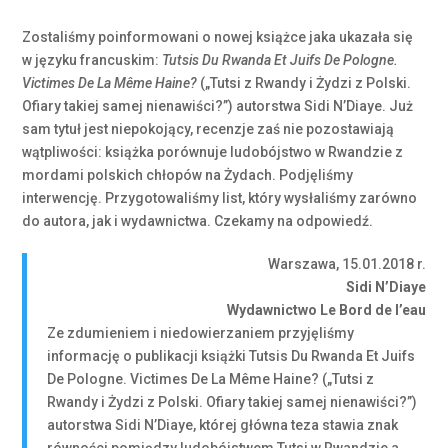
Zostaliśmy poinformowani o nowej książce jaka ukazała się
w języku francuskim:
Tutsis Du Rwanda Et Juifs De Pologne.
Victimes De La Même Haine?
(„Tutsi z Rwandy i Żydzi z Polski.
Ofiary takiej samej nienawiści?”) autorstwa Sidi N’Diaye. Już
sam tytuł jest niepokojący, recenzje zaś nie pozostawiają
wątpliwości: książka porównuje ludobójstwo w Rwandzie z
mordami polskich chłopów na Żydach. Podjęliśmy
interwencję. Przygotowaliśmy list, który wysłaliśmy zarówno
do autora, jak i wydawnictwa. Czekamy na odpowiedź.
Warszawa, 15.01.2018 r.
Sidi N’Diaye
Wydawnictwo Le Bord de l’eau
Ze zdumieniem i niedowierzaniem przyjęliśmy
informację o publikacji książki Tutsis Du Rwanda Et Juifs
De Pologne. Victimes De La Même Haine? („Tutsi z
Rwandy i Żydzi z Polski. Ofiary takiej samej nienawiści?”)
autorstwa Sidi N’Diaye, której główna teza stawia znak