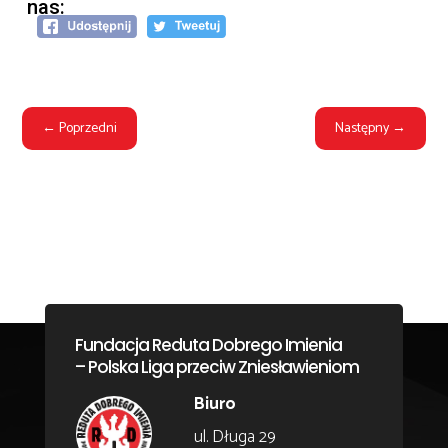
nas:
←
Poprzedni
Następny
→
Fundacja Reduta Dobrego Imienia
– Polska Liga przeciw Zniesławieniom
Biuro
ul. Długa 29