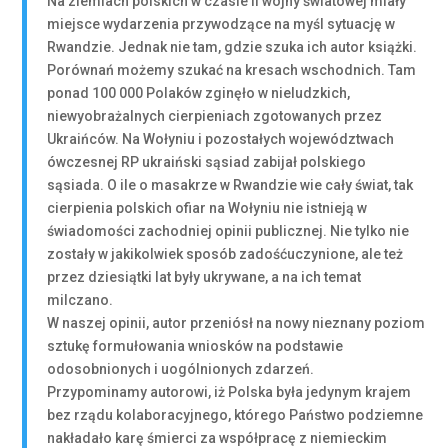
Na ziemiach polskich w czasie II wojny światowej miały
miejsce wydarzenia przywodzące na myśl sytuację w
Rwandzie. Jednak nie tam, gdzie szuka ich autor książki.
Porównań możemy szukać na kresach wschodnich. Tam
ponad 100 000 Polaków zginęło w nieludzkich,
niewyobrażalnych cierpieniach zgotowanych przez
Ukraińców. Na Wołyniu i pozostałych województwach
ówczesnej RP ukraiński sąsiad zabijał polskiego
sąsiada. O ile o masakrze w Rwandzie wie cały świat, tak
cierpienia polskich ofiar na Wołyniu nie istnieją w
świadomości zachodniej opinii publicznej. Nie tylko nie
zostały w jakikolwiek sposób zadośćuczynione, ale też
przez dziesiątki lat były ukrywane, a na ich temat
milczano.
W naszej opinii, autor przeniósł na nowy nieznany poziom
sztukę formułowania wniosków na podstawie
odosobnionych i uogólnionych zdarzeń.
Przypominamy autorowi, iż Polska była jedynym krajem
bez rządu kolaboracyjnego, którego Państwo podziemne
nakładało karę śmierci za współpracę z niemieckim