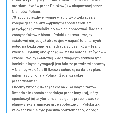
równości pomiędzy ludobójstwem Tutsi w Rwandzie a
mordami Żydów przez Polaków(!) w okupowanej przez
Niemców Polsce.
70 lat po straszliwej wojnie w autorzy przekraczają
kolejne granice, aby wątpliwymi spostrzeżeniami
przyciągnąć czytelnika do swoich opracowań. Badanie
znanych faktów z historii Polski z okresu II wojny
światowej nie jest już atrakcyjne – napaść totalitarnych
potęg na bezbronny kraj; zdrada sojuszników – Francji i
Wielkiej Brytanii; obojętność świata na holocaust Żydów w
czasie II wojny światowej. Zadziwiającym efektem tych
intelektualnych dywagacji jest fakt, że prawdziwi sprawcy
– Niemcy w służbie III Rzeszy schodzą na dalszy plan,
natomiast ich ofiary Polacy i Żydzi są sobie
przeciwstawiani.
Chcemy zwrócić uwagę także na kilka innych faktów.
Rwanda nie została napadnięta przez inny kraj, który
spustoszył jej terytorium, a następnie przeprowadzał
planową eksterminację grup społecznych. Polska tak.
W Rwandzie nie było państwa podziemnego, którego