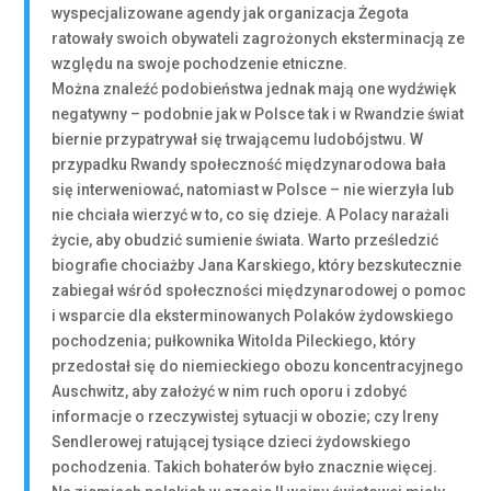
wyspecjalizowane agendy jak organizacja Żegota
ratowały swoich obywateli zagrożonych eksterminacją ze
względu na swoje pochodzenie etniczne.
Można znaleźć podobieństwa jednak mają one wydźwięk
negatywny – podobnie jak w Polsce tak i w Rwandzie świat
biernie przypatrywał się trwającemu ludobójstwu. W
przypadku Rwandy społeczność międzynarodowa bała
się interweniować, natomiast w Polsce – nie wierzyła lub
nie chciała wierzyć w to, co się dzieje. A Polacy narażali
życie, aby obudzić sumienie świata. Warto prześledzić
biografie chociażby Jana Karskiego, który bezskutecznie
zabiegał wśród społeczności międzynarodowej o pomoc
i wsparcie dla eksterminowanych Polaków żydowskiego
pochodzenia; pułkownika Witolda Pileckiego, który
przedostał się do niemieckiego obozu koncentracyjnego
Auschwitz, aby założyć w nim ruch oporu i zdobyć
informacje o rzeczywistej sytuacji w obozie; czy Ireny
Sendlerowej ratującej tysiące dzieci żydowskiego
pochodzenia. Takich bohaterów było znacznie więcej.