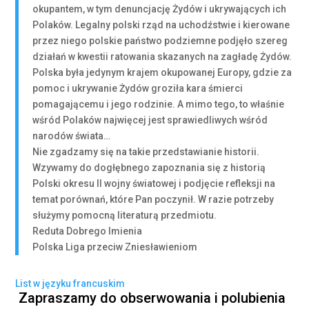
okupantem, w tym denuncjację Żydów i ukrywających ich
Polaków. Legalny polski rząd na uchodźstwie i kierowane
przez niego polskie państwo podziemne podjęło szereg
działań w kwestii ratowania skazanych na zagładę Żydów.
Polska była jedynym krajem okupowanej Europy, gdzie za
pomoc i ukrywanie Żydów groziła kara śmierci
pomagającemu i jego rodzinie. A mimo tego, to właśnie
wśród Polaków najwięcej jest sprawiedliwych wśród
narodów świata…
Nie zgadzamy się na takie przedstawianie historii.
Wzywamy do dogłębnego zapoznania się z historią
Polski okresu II wojny światowej i podjęcie refleksji na
temat porównań, które Pan poczynił. W razie potrzeby
służymy pomocną literaturą przedmiotu.
Reduta Dobrego Imienia
Polska Liga przeciw Zniesławieniom
List w języku francuskim
Zapraszamy do obserwowania i polubienia