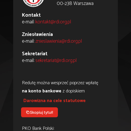
00-238 Warszawa
Kontakt
e-mail:
kontakt@rdi.org.pl
Zniesławienia
e-mail:
znieslawienia@rdi.org.pl
Sekretariat
e-mail:
sekretariat@rdi.org.pl
Redutę można wesprzeć poprzez wpłatę
na konto bankowe
z dopiskiem
Darowizna na cele statutowe
Skopiuj tytuł!
PKO Bank Polski: