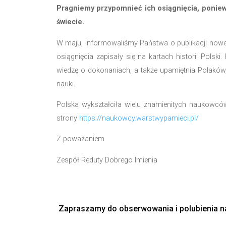
Po wojnie Rejewski poświęcił się pra
Jerzy Różycki
urodził się 24 lipca 
radia kontrwywiadu wojskowego. Jego
w maszynie Enigma. Niestety, zginął t
wielką stratą dla polskiej kryptologii.
Henryk Zygalski
był polskim matema
Uniwersytetu Poznańskiego, który ju
Polskiego. Jego wkład w rozwój tec
kolejności wirników kodujących Enigm
Po wojnie Zygalski pozostał na emigra
causa Uniwersytetu Polskiego na Obczy