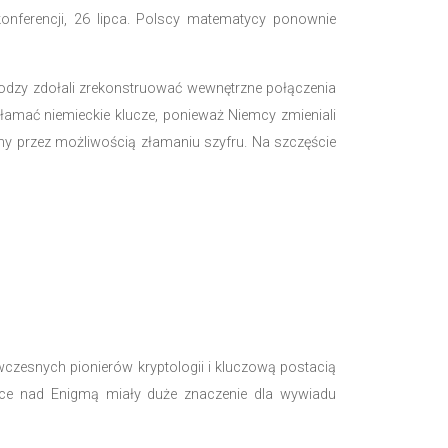
t choćby przeprowadzenie w 1944 r. zwycięskiej inwaz
arne, a zwycięska inwazja na Normandię uważana jest za
wiadu wojskowego, aby współpracować z polskimi krypt
iemieckiego Biura Szyfrów w podwarszawskich Pyrach
2 roku umieli oni łamać kody Enigmy i są w stanie
y rozwiane drugiego dnia konferencji, 26 lipca. Pol
i kryptograficzne.
 gdzie trzej polscy kryptolodzy zdołali zrekonstruow