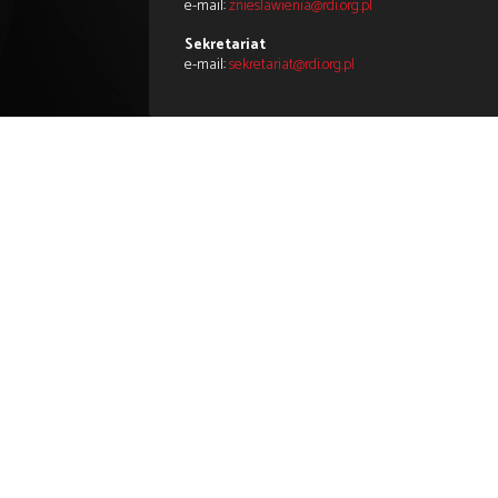
Z poważaniem
Zespół Reduty Dobrego Imienia
Zapraszamy do obserwowania i p
←
Poprzedni