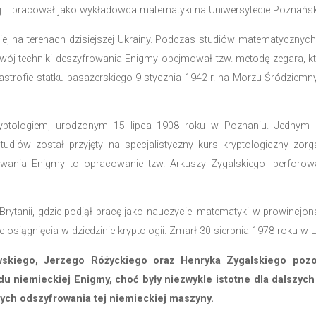
iemieckich wiadomości. Aby efektywnie z niej jednak ko
em wojny natomiast rozwijali mechanizm
rotacyjny, któr
ała zablokować deszyfrujących działań polskich naukow
ykiem i kryptologiem, urodzonym 16 sierpnia 1905 rok
niu zaszyfrowanych wiadomości Enigmy podczas II w
sienia sukcesu w rozszyfrowywaniu niemieckich komunik