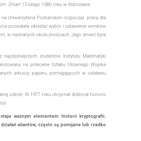
rzystać musieli nieustannie łamać niemieckie klucze, p
y miał dawać pewność ochrony przez możliwością złama
ców.
u w Bydgoszczy. Jednym z wczesnych pionierów kryptolo
ojny światowej. Jego prace nad Enigmą miały duże
atów.