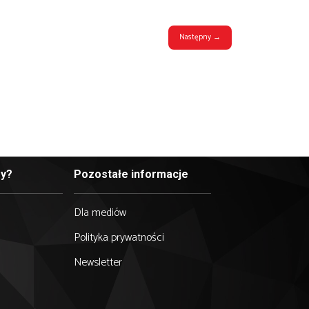
ryka Zygalskiego pozostaje ważnym elementem h
kle istotne dla dalszych działań aliantów, często 
zyny.
spornie przyczyniło się do uratowania życia tysięc
aktywnej mapy, prezentującej intelektualny wkład pol
rzyczyniła się również do rozwoju nauki na całym świ
auki, a w wielu przypadkach stali się niezastąpionymi 
h przełomów w różnych dziedzinach nauki. Zachęcamy