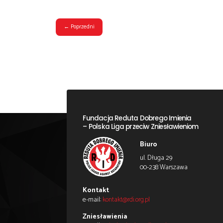
Pamięć o pracy i dokonaniach Ma
Osiągnięcia polskich naukowców w z
wyraźnie uwzględniane w informacj
Pragniemy przypomnieć ich osiągnię
świecie.
W maju, informowaliśmy Państwa o pub
osiągnięcia zapisały się na kartach 
wiedzę o dokonaniach, a także upamię
nauki.
Polska wykształciła wielu znamieni
strony
https://naukowcy.warstwypamie