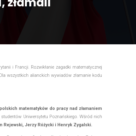
o pierwsi, złamali
wiady Polski, Wielkiej Brytanii i Francji. Rozwikłan
igma jest nie do złamania. Dla wszystkich alianckich