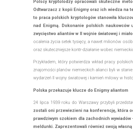
Enigmy pozostawało zadaniem kluczowy
Złamanie kodu Enigmy
To właśnie Polacy jako pierwsi, d
szyfrów.
W 1929 roku Biuro Szyfrów 
znajdowało się
trzech matematyków
Polscy kryptolodzy opracowali sk
Odtwarzacz z kopii Enigmy oraz ich
to praca polskich kryptologów stan
nad Enigmą.
Dokonanie polskich 
zwycięstwo aliantów w II wojnie świ
ocalenia życia setek tysięcy, a nawe
oraz skuteczniejsze kontr-działanie w