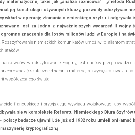
m zarówno przed, jak i w trakcie II wojny światowej.
ziesięć lat przed Brytyjczykami złamali kod enigm
Oddziału II Sztabu Głównego zaprosiło na kurs krypto
,
którzy wzięli udział w późniejszej pracy nad rozszyfro
uteczne metody matematyczne, takie jak „analiza 
 wiedza na temat jej konstrukcji i używanych klucz
owiła kluczowy wkład w operację złamania niemieck
naukowców uznawane jest za jedno z najważniejsz
atowej i miało ogromne znaczenie dla losów milionów
t milionów osób. Rozszyfrowanie niemieckich komunikató
obec niemieckich ataków.