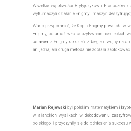
Przykładem, który potwierdza wkład 
znajomości planów niemieckich alianci
wydarzeń II wojny światowej i kamień 
Polska przekazuje klucze do Enigm
24 lipca 1939 roku do Warszawy przy
zostali oni przewiezieni na konfer
prawdziwym szokiem dla zachodnich
meldunki. Zaprezentowali również 
Wszelkie wątpliwości Brytyjczyków 
wytłumaczyli działanie Enigmy i maszy
Warto przypomnieć, że Kopia Enigmy p