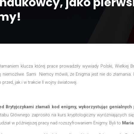
lscy naukowcy, jak
 Enigmy!
ktualności
jącą, nad złamaniem klucza której prace prowadziły wy
d wydawało się niemożliwe. Sami Niemcy mówili, że En