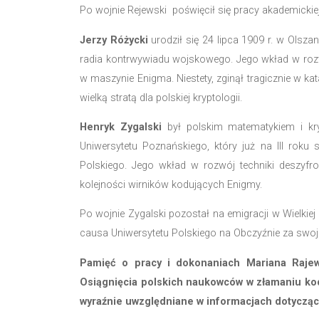
Enigmy, co umożliwiło odczytywanie n
ustawienia Enigmy co dzień. Z biegi
ani jedna, ani druga metoda nie zdoł
Marian Rejewski
był polskim matemat
w alianckich wysiłkach w dekodowa
polskiego i przyczyniły się do odnie