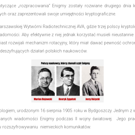
pracy polskich naukowców w odszyfrowanie Enigmy, jes
 byli w stanie przeprowadzić skuteczne działania milit
milowy w historii współczesnego świata.
y aliantom
byli przedstawiciele francuskiego i brytyjskiego wy
encję, która odbywała się w kompleksie Referatu N
 wywiadów – polscy badacze ujawnili, że już od 193
swoją własną maszynerię kryptograficzną.
i Francuzów dotyczące „rozpracowania” Enigmy został
n deszyfrujących oraz zaprezentowali swoje umiejętnośc
owstała w warszawskiej Wytwórni Radiotechnicznej AVA,