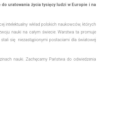
i na Uniwersytecie Poznańskim. Zmarł 13 lutego 1980 
odczas studiów matematycznych na Uniwersytecie Poznań
ał tzw. metodę zegara, która pozwalała określać wybó
a 1942 r. na Morzu Śródziemnym, w nieznanych okoliczno
ku w Poznaniu. Jednym z najzdolniejszych studentó
yczny kurs kryptologiczny zorganizowany na polecenie
uszy Zygalskiego -perforowanych arkuszy papieru, po
ciel matematyki w prowincjonalnej szkole. W 1977 roku o
ł 30 sierpnia 1978 roku w Liss.