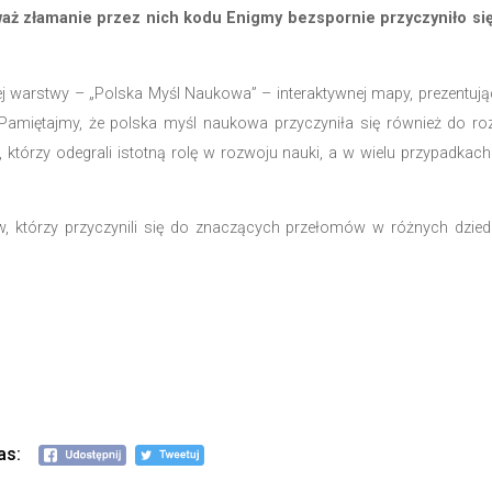
cy akademickiej i pracował jako wykładowca matematyk
1909 r. w Olszanie, na terenach dzisiejszej Ukrainy. P
 wkład w rozwój techniki deszyfrowania Enigmy obejmow
ragicznie w katastrofie statku pasażerskiego 9 styczni
tykiem i kryptologiem, urodzonym 15 lipca 1908 ro
ż na III roku studiów został przyjęty na specjalist
hniki deszyfrowania Enigmy to opracowanie tzw. Ark
y.
cji w Wielkiej Brytanii, gdzie podjął pracę jako nauczy
źnie za swoje osiągnięcia w dziedzinie kryptologii. Zmar