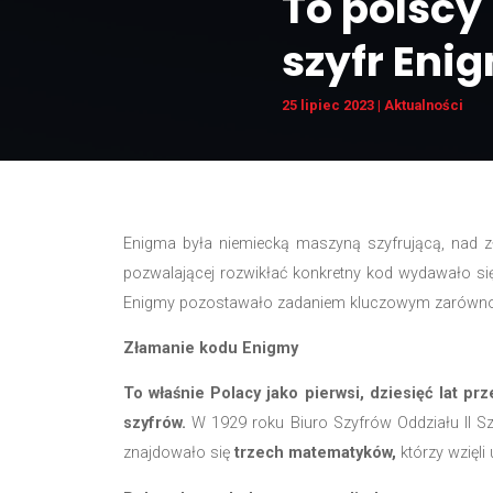
To po
szyfr
25 lipiec 2023
|
A
Enigma była niemiecką maszyną szyfru
pozwalającej rozwikłać konkretny ko