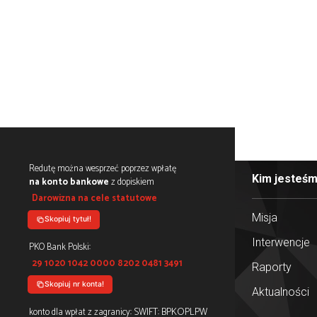
riana Rajewskiego, Jerzego Różyckiego oraz Hen
łamaniu kodu niemieckiej Enigmy, choć były niezwy
ach dotyczących odszyfrowania tej niemieckiej mas
cia, ponieważ złamanie przez nich kodu Enigmy bez
likacji nowej warstwy – „Polska Myśl Naukowa” – inter
historii Polski. Pamiętajmy, że polska myśl naukowa p
tnia Polaków, którzy odegrali istotną rolę w rozwoju n
tych naukowców, którzy przyczynili się do znaczącyc
ci.pl/