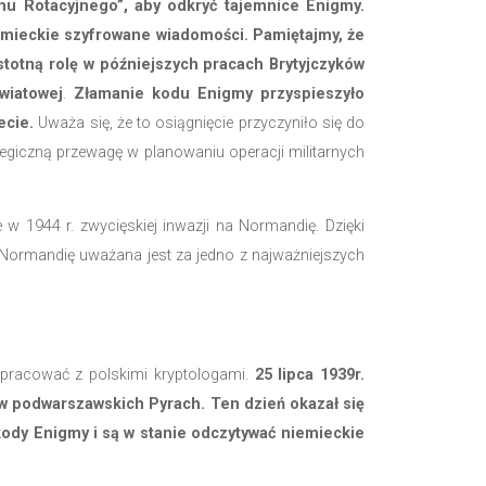
y, wykorzystując genialnych polskich matematyków 
logiczny wyróżniających się studentów Uniwersytetu P
waniem Enigmy. Byli to
Marian Rejewski, Jerzy Różycki 
różnicowa” i „metoda Ruchu Rotacyjnego”, aby odk
y, pozwoliły odczytywać niemieckie szyfrowane wiad
iego szyfru i odgrywała istotną rolę w późniejszyc
ych wydarzeń II wojny światowej
.
Złamanie kodu 
 ludzi w Europie i na świecie.
Uważa się, że to osiąg
w umożliwiło aliantom strategiczną przewagę w planowa