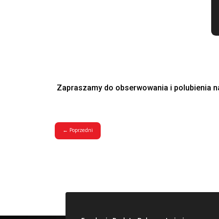
Zachęcamy Państ
Nasza publikacja 
Aby pobrać najno