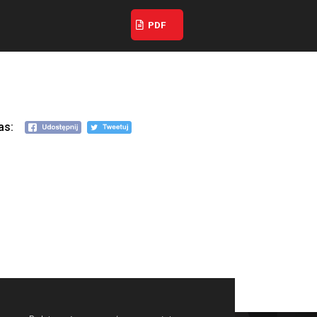
wa do zapoznania się z treścią najnowszego Rapor
dostępna jest w formacie PDF (do lektury na ekranach 
wszy Raport RDI, należy kliknąć poniższy przycisk.
Aby pobrać najnowszy Raport RDI, należy
PDF