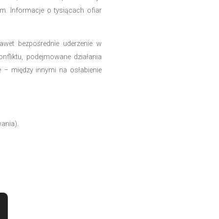
ń, które miały poważne konsekwencje geopolityczne. S
 przekonaniu, że zdolności wojskowe USA pozwalaj
strat własnych. Widmo interwencji pojawiło się naw
ii przez USA.
 opinię społeczną i zachwiał pozycją reżimu ajatoll
ntroli przez władze w Teheranie, ale de facto pozbawi
 w wymiarze międzynarodowym. Informacje o tysiącach 
 której efektem może być nawet bezpośrednie uderze
irańsko-amerykańskiego konfliktu, podejmowane dzia
konsekwencje geopolityczne – między innymi na osłab