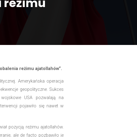
o obalenia reżimu
ran 2026 – na drodze do obalenia reżimu ajatollah
iędzynarodowej scenie politycznej. Amerykańska ope