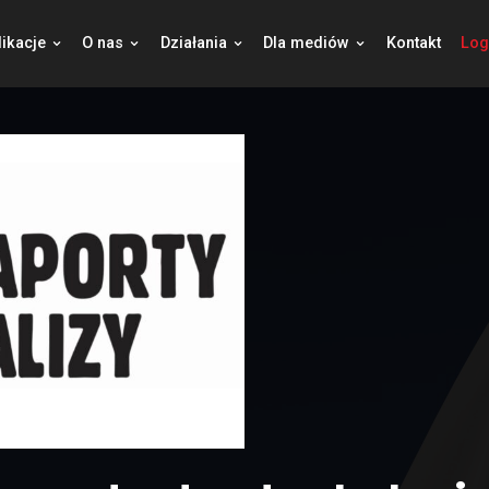
jekty
Publikacje
O nas
Działania
Dla