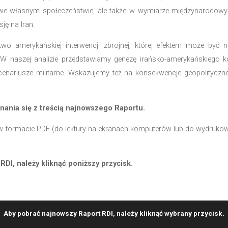
as (03.01.2026) okazała się pierwszym z serii zdarze
ezueli utwierdził administrację Donalda Trumpa w
bkich i zdecydowanych działań bez ryzyka wysokich 
dresem Danii żądaniach dotyczących przejęcia Grenland
ch protestów społecznych w Iranie zaskoczył światową
 protestów (08-09.01.2026) pozwoliło na odzyskanie ko
zacji nie tylko we własnym społeczeństwie, ale także
narodową presję na Iran.
dopodobieństwo amerykańskiej interwencji zbrojnej,
dców Iranu. W naszej analizie przedstawiamy genezę 
az możliwe scenariusze militarne. Wskazujemy też na 
ozycji Rosji.