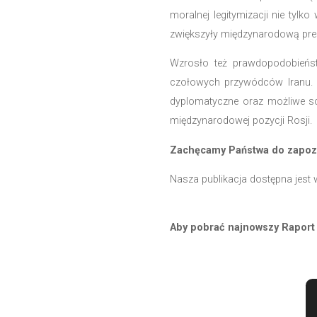
specjalna w Carac
militarny w Wen
podejmowanie szy
kierowanych pod a
Wybuch grudniowy
Krwawe stłumienie
moralnej legitymi
zwiększyły między
Wzrosło też praw
czołowych przywó
dyplomatyczne or
międzynarodowej p