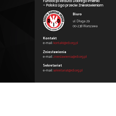
Zapraszamy do obserwowania i p
←
Poprzedni