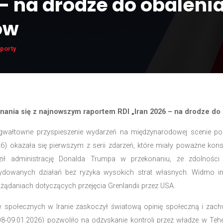
2026 – na drodze d
ollahów
Aktualności
,
Raporty
a do zapoznania się z najnowszym raportem RDI „I
ku przyniósł gwałtowne przyspieszenie wydarzeń na m