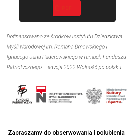
PDF
Dofinansowano ze środków Instytutu Dziedzictwa
Myśli Narodowej im. Romana Dmowskiego
i
Ignacego Jana Paderewskiego w ramach Funduszu
Patriotycznego – edycja 2022 Wolność po polsku.
Zapraszamy do obserwowania i polubienia