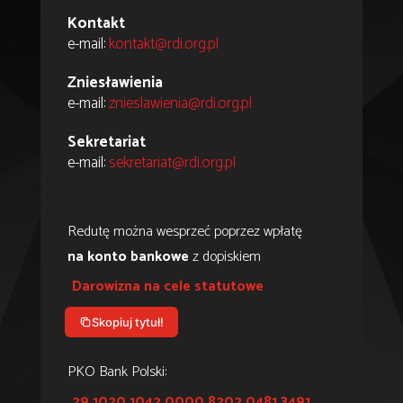
Kontakt
e-mail:
kontakt@rdi.org.pl
Zniesławienia
e-mail:
znieslawienia@rdi.org.pl
Sekretariat
e-mail:
sekretariat@rdi.org.pl
Redutę można wesprzeć poprzez wpłatę
na konto bankowe
z dopiskiem
Darowizna na cele statutowe
Skopiuj tytuł!
PKO Bank Polski:
29 1020 1042 0000 8202 0481 3491