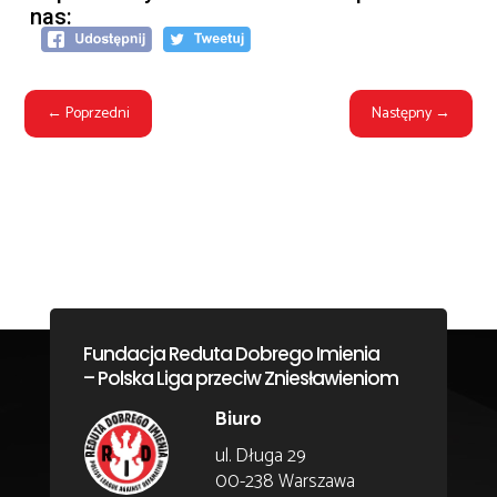
nas:
←
Poprzedni
Następny
→
Fundacja Reduta Dobrego Imienia
– Polska Liga przeciw Zniesławieniom
Biuro
ul. Długa 29
00-238 Warszawa