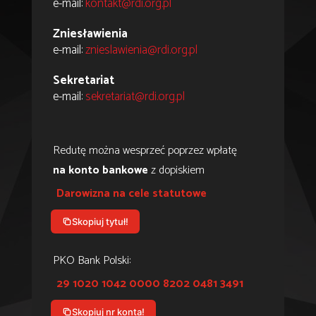
e-mail:
kontakt@rdi.org.pl
Zniesławienia
e-mail:
znieslawienia@rdi.org.pl
Sekretariat
e-mail:
sekretariat@rdi.org.pl
Redutę można wesprzeć poprzez wpłatę
na konto bankowe
z dopiskiem
Darowizna na cele statutowe
Skopiuj tytuł!
PKO Bank Polski:
29 1020 1042 0000 8202 0481 3491
Skopiuj nr konta!