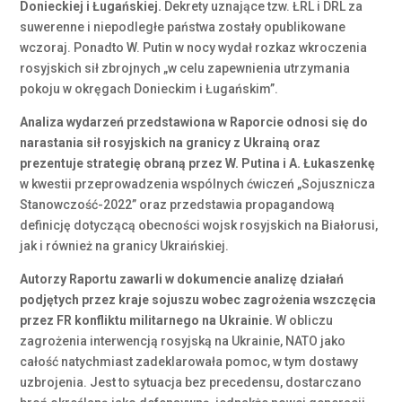
Donieckiej i Ługańskiej.
Dekrety uznające tzw. ŁRL i DRL za
suwerenne i niepodległe państwa zostały opublikowane
wczoraj. Ponadto W. Putin w nocy wydał rozkaz wkroczenia
rosyjskich sił zbrojnych „w celu zapewnienia utrzymania
pokoju w okręgach Donieckim i Ługańskim”.
Analiza wydarzeń przedstawiona w Raporcie odnosi się do
narastania sił rosyjskich na granicy z Ukrainą oraz
prezentuje strategię obraną przez W. Putina i A. Łukaszenkę
w kwestii przeprowadzenia wspólnych ćwiczeń „Sojusznicza
Stanowczość-2022” oraz przedstawia propagandową
definicję dotyczącą obecności wojsk rosyjskich na Białorusi,
jak i również na granicy Ukraińskiej.
Autorzy Raportu zawarli w dokumencie analizę działań
podjętych przez kraje sojuszu wobec zagrożenia wszczęcia
przez FR konfliktu militarnego na Ukrainie.
W obliczu
zagrożenia interwencją rosyjską na Ukrainie, NATO jako
całość natychmiast zadeklarowała pomoc, w tym dostawy
uzbrojenia. Jest to sytuacja bez precedensu, dostarczano