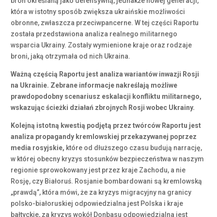
broń określaną jako defensywną, jednakże nowej generacji,
która w istotny sposób zwiększa ukraińskie możliwości
obronne, zwłaszcza przeciwpancerne. W tej części Raportu
została przedstawiona analiza realnego militarnego
wsparcia Ukrainy. Zostały wymienione kraje oraz rodzaje
broni, jaką otrzymała od nich Ukraina.
Ważną częścią Raportu jest analiza wariantów inwazji Rosji
na Ukrainie. Zebrane informacje nakreślają możliwe
prawdopodobny scenariusz eskalacji konfliktu militarnego,
wskazując ścieżki działań zbrojnych Rosji wobec Ukrainy.
Kolejną istotną kwestią podjętą przez twórców Raportu jest
analiza propagandy kremlowskiej przekazywanej poprzez
media rosyjskie,
które od dłuższego czasu budują narrację,
w której obecny kryzys stosunków bezpieczeństwa w naszym
regionie sprowokowany jest przez kraje Zachodu, a nie
Rosję, czy Białoruś. Rosjanie bombardowani są kremlowską
„prawdą”, która mówi, że za kryzys migracyjny na granicy
polsko-białoruskiej odpowiedzialna jest Polska i kraje
bałtyckie, za kryzys wokół Donbasu odpowiedzialna jest