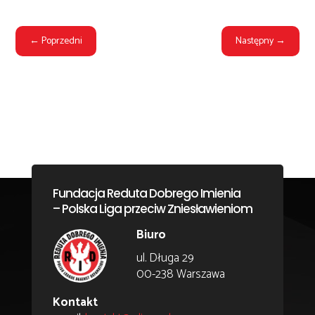
←
Poprzedni
Następny
→
Fundacja Reduta Dobrego Imienia
– Polska Liga przeciw Zniesławieniom
Biuro
ul. Długa 29
00-238 Warszawa
Kontakt