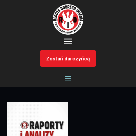
Zostań darczyńcą