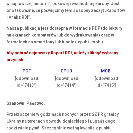
w najnowszej historii środkowej i wschodniej Europy. Jest
ono tak ważne, że poświęcimy temu osobny zeszyt „Raportów
i Analiz RDI”.
Nasza publikacja jest dostępna w formacie PDF (do lektury
na ekranach komputerów lub do wydrukowania) oraz w
formatach na smartfony lub kindle (.epub i .mobi).
Aby pobrać najnowszy Raport RDI, należy kliknąć wybrany
przycisk.
PDF
EPUB
MOBI
[ddownload
[ddownload
[ddownload
id=”7413″]
id=”7414″]
id=”7415″]
Szanowni Państwo,
Przekroczenie w godzinach nocnych przez SZ FR granicy
Ukrainy na terenach obwodu donieckiego i Ługańskiego
rodzi wiele pytań. Szczególnie ważną kwestią z punktu