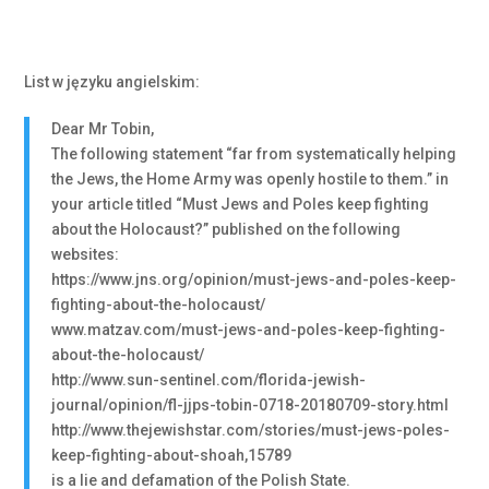
List w języku angielskim:
Dear Mr Tobin,
The following statement “far from systematically helping
the Jews, the Home Army was openly hostile to them.” in
your article titled “Must Jews and Poles keep fighting
about the Holocaust?” published on the following
websites:
https://www.jns.org/opinion/must-jews-and-poles-keep-
fighting-about-the-holocaust/
www.matzav.com/must-jews-and-poles-keep-fighting-
about-the-holocaust/
http://www.sun-sentinel.com/florida-jewish-
journal/opinion/fl-jjps-tobin-0718-20180709-story.html
http://www.thejewishstar.com/stories/must-jews-poles-
keep-fighting-about-shoah,15789
is a lie and defamation of the Polish State.