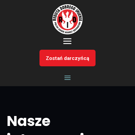
Zostań darczyńcą
Nasze