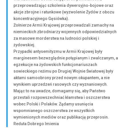
przeprowadzając szkolenia dywersyjno-bojowe oraz
akcje zbrojne i ratunkowe (wyzwolenie Żydów z obozu
koncentracyjnego Gęsiówka).
Żołnierze Armii Krajowej przeprowadzali zamachy na
niemieckich zbrodniarzy wojennych odpowiedzialnych
za masowe morderstwa na ludności polskiej i
żydowskiej.
Przypadki antysemityzmu w Armii Krajowej były
marginesem bezwzględnie potępianym i zwalczanym, a
egzekucje na żydowskich funkcjonariuszach
sowieckiego reżimu po Drugiej Wojnie Światowej były
aktami samoobrony przed nowym okupantem, a nie
wynikiem uprzedzeń rasowych czy wyznaniowych.
Mając to na uwadze, domagamy się, aby Państwo
przestali rozpowszechniać kłamstwa i oszczerstwa
wobec Polski i Polaków. Żądamy usunięcia
wspomnianego oszczerstwa ze wszystkich
wymienionych mediów oraz publikację przeprosin.
Reduta Dobrego Imienia