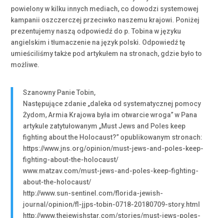
powielony w kilku innych mediach, co dowodzi systemowej
kampanii oszczerczej przeciwko naszemu krajowi. Poniżej
prezentujemy naszą odpowiedź do p. Tobina w języku
angielskim i tłumaczenie na język polski. Odpowiedź tę
umieściliśmy także pod artykułem na stronach, gdzie było to
możliwe.
Szanowny Panie Tobin,
Następujące zdanie „daleka od systematycznej pomocy
Żydom, Armia Krajowa była im otwarcie wroga” w Pana
artykule zatytułowanym „Must Jews and Poles keep
fighting about the Holocaust?” opublikowanym stronach:
https://www.jns.org/opinion/must-jews-and-poles-keep-
fighting-about-the-holocaust/
www.matzav.com/must-jews-and-poles-keep-fighting-
about-the-holocaust/
http://www.sun-sentinel.com/florida-jewish-
journal/opinion/fl-jjps-tobin-0718-20180709-story.html
http://www.thejewishstar.com/stories/must-jews-poles-