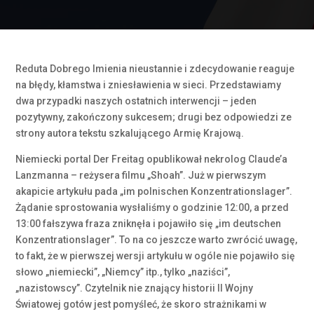
Reduta Dobrego Imienia nieustannie i zdecydowanie reaguje
na błędy, kłamstwa i zniesławienia w sieci. Przedstawiamy
dwa przypadki naszych ostatnich interwencji – jeden
pozytywny, zakończony sukcesem; drugi bez odpowiedzi ze
strony autora tekstu szkalującego Armię Krajową.
Niemiecki portal Der Freitag opublikował nekrolog Claude’a
Lanzmanna – reżysera filmu „Shoah”. Już w pierwszym
akapicie artykułu pada „im polnischen Konzentrationslager”.
Żądanie sprostowania wysłaliśmy o godzinie 12:00, a przed
13:00 fałszywa fraza zniknęła i pojawiło się „im deutschen
Konzentrationslager”. To na co jeszcze warto zwrócić uwagę,
to fakt, że w pierwszej wersji artykułu w ogóle nie pojawiło się
słowo „niemiecki”, „Niemcy” itp., tylko „naziści”,
„nazistowscy”. Czytelnik nie znający historii II Wojny
Światowej gotów jest pomyśleć, że skoro strażnikami w