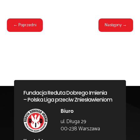
←
Poprzedni
Następny
→
Fundacja Reduta Dobrego Imienia
– Polska Liga przeciw Zniesławieniom
Biuro
ul. Długa 29
00-238 Warszawa