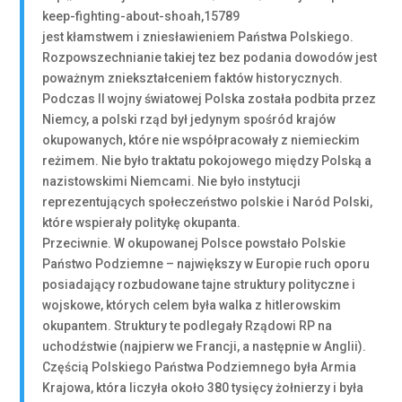
keep-fighting-about-shoah,15789
jest kłamstwem i zniesławieniem Państwa Polskiego.
Rozpowszechnianie takiej tez bez podania dowodów jest
poważnym zniekształceniem faktów historycznych.
Podczas II wojny światowej Polska została podbita przez
Niemcy, a polski rząd był jedynym spośród krajów
okupowanych, które nie współpracowały z niemieckim
reżimem. Nie było traktatu pokojowego między Polską a
nazistowskimi Niemcami. Nie było instytucji
reprezentujących społeczeństwo polskie i Naród Polski,
które wspierały politykę okupanta.
Przeciwnie. W okupowanej Polsce powstało Polskie
Państwo Podziemne – największy w Europie ruch oporu
posiadający rozbudowane tajne struktury polityczne i
wojskowe, których celem była walka z hitlerowskim
okupantem. Struktury te podlegały Rządowi RP na
uchodźstwie (najpierw we Francji, a następnie w Anglii).
Częścią Polskiego Państwa Podziemnego była Armia
Krajowa, która liczyła około 380 tysięcy żołnierzy i była