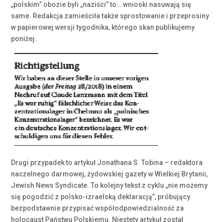
„polskim” obozie byli „naziści” to… wnioski nasuwają się
same. Redakcja zamieściła także sprostowanie i przeprosiny
w papierowej wersji tygodnika, którego skan publikujemy
poniżej.
Drugi przypadek to artykuł Jonathana S. Tobina – redaktora
naczelnego darmowej, żydowskiej gazety w Wielkiej Brytanii,
Jewish News Syndicate. To kolejny tekst z cyklu „nie możemy
się pogodzić z polsko-izraelską deklaracją”, próbujący
bezpodstawnie przypisać współodpowiedzialność za
holocaust Państwu Polskiemu. Niestety artykuł został