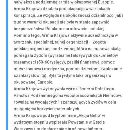
największą podziemną armią w okupowanej Europie.
Armia Krajowa działała pod okupacją w warunkach
konspiracji. Ze względu na okoliczności działalności jak i
trudne warunki okupacji nie była w stanie zapewnić
bezpieczeństwa Polakom narodowości polskiej.
Pomimo tego, Armia Krajowa aktywnie uczestniczyła w
tworzeniu specjalnej, tajnej organizacji – Żegota –
polskiej organizacji podziemnej, która na masową skalę
pomagała Żydom (wyrabianie fałszywych dokumentów
tożsamości (50-60 tysięcy), zasiłki finansowe, pomoc
mieszkaniowa i medyczna, pomoc dzieciom, zwalczanie
szantażystów itp). Była to jedyna taka organizacja w
okupowanej Europie.
Armia Krajowa wykonywała wyroki śmierci Polskiego
Państwa Podziemnego na współpracownikach Niemców,
również na wydających i szantażujących Żydów w celu
osiągnięcia korzyści materialnych.
Armia Krajowa pod kryptonimem „Akcja Getto” w
wydatnym stopniu wspierała Powstanie w Getcie
Warszawskim dostarczając broń powstańcom,