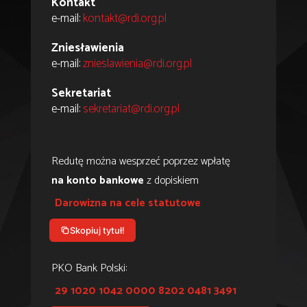
Kontakt
e-mail:
kontakt@rdi.org.pl
Zniesławienia
e-mail:
znieslawienia@rdi.org.pl
Sekretariat
e-mail:
sekretariat@rdi.org.pl
Redutę można wesprzeć poprzez wpłatę
na konto bankowe
z dopiskiem
Darowizna na cele statutowe
Skopiuj tytuł!
PKO Bank Polski:
29 1020 1042 0000 8202 0481 3491