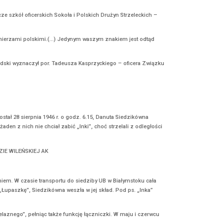
nkcjonował od lipca 1941 r. Jego więźniami byli w początkowej faz
 i nieludzkich warunkach niemieckiego terroru osadzonych zostało ok.
 Treblinka II. Do czasu likwidacji obozu Treblinka II (likwidacja n
dziła z Polski, wśród ofiar byli również Żydzi z wielu innych krajó
KIEGO
zgazowali 2897 osób pochodzenia romskiego, wszystkich żyjących na
ra. Przed dokonaniem przez Niemców tego aktu ludobójstwa w oboz
owej nr V, gdzie zostali zamordowani. Ich ciała spłonęły w dołach
 zamordowanych, ci co przetrwali wojnę byli wywiezieni do innych ni