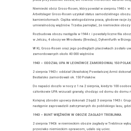
tworząc wspólnie Żywy Znak – Kotwicę. W tym r
podyktowane obowiązującymi przepisami zwi
Reduta Dobrego Imienia jest współorganizato
2 SIERPNIA
1940 – PIERWSZY TRANSPORT DO KL GROS
2 sierpnia 1940 r. do niemieckiego obozu KL G
zmuszeni do katorżniczej pracy, aby w jak naj
praca przy budowie obozu, ale również morder
Niemiecki obóz Gross-Rosen, który powstał w s
Arbeitslager Gross-Rosen uzyskał status sam
kamieniołomach. Ciężka wielogodzinna praca, g
umieralnością więźniów. Trzeba pamiętać, że 
Rozbudowa obozu nastąpiła w 1944 r. i powstał
w Jelczu, 4 obozy we Wrocławiu (Breslau), D
W KL Gross-Rosen oraz jego podległych placówk