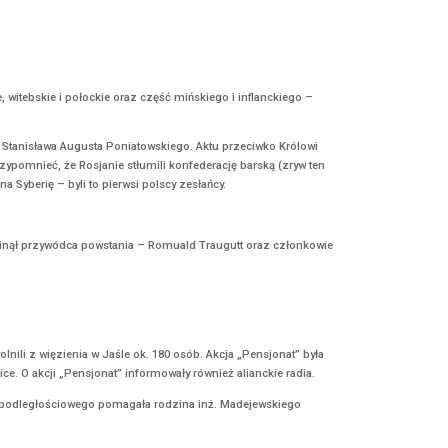
acę z antykomunistycznym podziemiem. W czasie transportu do siedz
rzez mjr. Zygmunta Szendzielarza „Łupaszkę”, Siedzikówna weszła w 
ronie ppor. Zdzisława Badochy „Żelaznego”, pełniąc także funkcję ł
 rannych żołnierzy KBW i milicjantów.
r strzelający z gmachu Teatru Wielkiego.
 2. kompanii „Rudy” batalionu Zośka AK w stopniu starszego strzelca p
nkcji, ten jednak w dalszym ciągu chciał działać w konspiracji, po
seudonim „Krzyś”.
walki „pokolenia 1920”. W swoich wierszach opisywał czas wojny – si