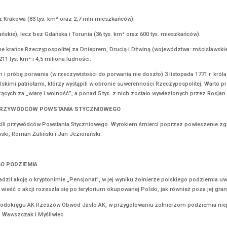
 z innymi pracownikami nadleśnictwa, których oskarżono o współpr
ileńskiej AK. Po dotarciu do miejsca postoju brygady, dowodzonej p
łalności przez 5 Brygadę podjęła służbę jako sanitariuszka w szwad
ąc się ofiarnością i poświęceniem. W trakcie walki opatrywała również
a przez funkcjonariuszy UB i osadzona w więzieniu w Gdańsku.
NIERZ – POETA
a (04.08.1944r) Powstania Warszawskiego, trafił go niemiecki snajpe
rażliwy patriota, który od lipca 1943 r. należał do II plutonu „Alek”
„Zośka” pchor. Andrzej Romocki zwolnił Baczyńskiego z pełnionej fu
o zastępcy dowódcy III plutonu 3. kompanii. W „Parasolu” przyjął p
rzepełnioną wrażliwością, ale również stanowiła świadectwo losów i 