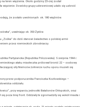
” (jesień 1940), „Wiersze wybrane” (maj 1942) i „Arkusz poetycki nr 
 POLSKI.
órych zapisy ustalały nowe granice między zaborcami a Rzecząpospolitą
z 600 tys. mieszkańców).
Dźwiną (województwa: mścisławskie, witebskie i połockie oraz część 
e doszło) 3 listopada 1771 r. króla Stanisława Augusta Poniatowskie
nności Rzeczypospolitej. Warto przypomnieć, że Rosjanie stłumili k