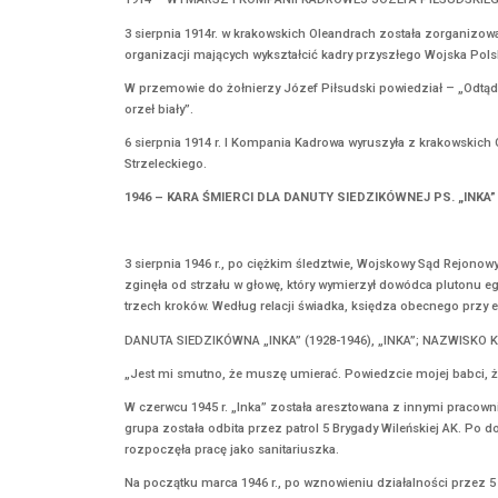
Pierwszym obozem wybudowanym przez Niemców w
byli również Żydzi. Przez cały okres istnienia
zmarło lub zostało rozstrzelanych przez niem
W ramach akcji „Akcji Reinhard” – niemieckiego
niemieccy oprawcy zamordowali w nim ok. 900 t
1944 – W AUSCHWITZ W KOMORZE GAZOWE
Podczas likwidacji obozu zgłady Auschwitz II–
pochodzenia.
W 1997 r. – 2 sierpnia został ustanowiony Dn
Zagłada ludności cygańskiej w Birkenau była
opuszczania bloków, następnie niemieccy opraw
Szacuje się, że w Auschwitz więzionych było o
3 SIERPNIA
1914 – WYMARSZ I KOMPANII KADROWEJ JÓZ