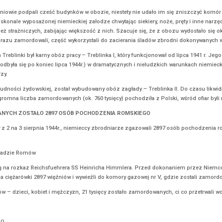
OWAŁ 150 POLAKÓW
ańczej Armii dokonał zbrodni na Polakach zamieszkujących w koloni
kiedy to 100 osobowy oddział UPA otoczył miejscowość Leonówka, z
 domu do domu mordowali mieszkańców, do uciekających strzelano, 
erpnia 1943 r. Grupa członków UPA zatrzymała przejeżdżających prz
skiego lasu, gdzie ich zamordowali. Podczas tego ataku zginęło ok.
TREBLINKA
y w Treblince wybuch zbrojny bunt, w którym wzięło udział ok. 800 
iec.
 popołudniu, więźniowie podpali cześć budynków w obozie, niestety
ła przeciwko doskonale wyposażonej niemieckiej załodze chwytając si
y strzelali z wież strażniczych, zabijając większość z nich. Szacu
y zbrodniarze od razu zamordowali, część wykorzystali do zaciera