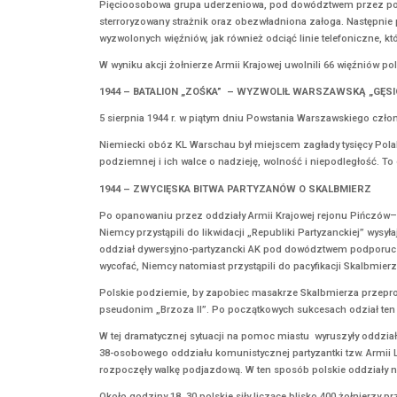
fizyczny świat, jak również świat wewnętrzy – św
W czasie okupacji niemieckiej Baczyński opubli
Cześć jego pamięci!
5 SIERPNIA
1772 – PODPISANIE TRAKTATÓW ROZBIOROW
5 sierpnia 1772 r. w Petersburgu zostały podpi
rozbiorze Polski, która straciła na rzecz:
Austrii – całą południową Polskę po Zbrucz z
Prus, które anektowały Warmię i Prusy Królews
Rosji, która zagarnęła Inflanty Polskie oraz w
ogółem 92 tys. km² oraz 1,3 mln mieszkańców). 
Za bezpośrednią przyczynę I rozbioru Polski u
mieli dokonać spiskowcy powiązani z konfedera