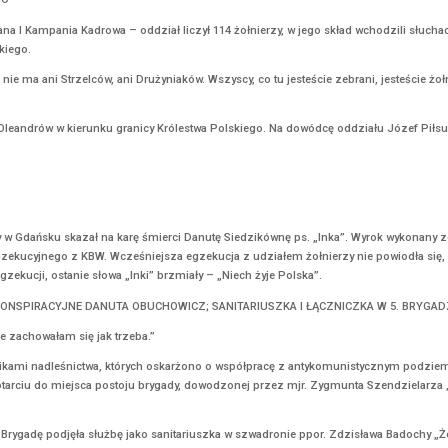
 okolicach Treblinki był karny obóz pracy – Treblinka I, który fu
 obozu (likwidacja odbyła się po koniec lipca 1944r.) w dramatycznych
ieckich zbrodniarzy.
 planu zagłady ludności żydowskiej, został wybudowany obóz zagłady –
ysięcy Żydów, ogromna liczba zamordowanych (ok. 760 tysięcy) pocho
J V ZAMORDOWANYCH ZOSTAŁO 2897 OSÓB POCHODZENIA ROMS
Birkenau, w nocy z 2 na 3 sierpnia 1944r., niemieccy zbrodniarze 
iem Pamięci o Zagładzie Romów
 zbrodnią wykonaną na rozkaz Reichsfuehrera SS Heinricha Himmle
cy załadowali na ciężarówki 2897 więźniów i wywieźli do komory gaz
k. 23 tysięcy Romów – dzieci, kobiet i mężczyzn, 21 tysięcy zostało
EFA PIŁSUDSKIEGO