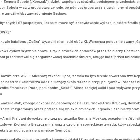
iat wartości.
kował 5 tomików poezji: „Zamknięty echem” (lato 1940), „Dwie miłości
YCH POMIĘDZY ROSJĄ, PRUSAMI I AUSTRIĄ. PIERWSZY ROZBIÓR
sane trzy traktaty rozbiorowe, pomiędzy Rosją, Prusami i Austrią, kt
e Lwowem, ale bez Krakowa (83 tys. km² oraz 2,7 mln mieszkańców).
kie (Pomorze Gdańskie), lecz bez Gdańska i Torunia (36 tys. km² ora
schodnie, peryferyjne krańce Rzeczypospolitej za Dnieprem, Drucią i 
Polska straciła 211 tys. km² i 4,5 miliona ludności.
znaje się zamach i próbę porwania (w rzeczywistości do porwania ni
cją barską – polskimi patriotami, którzy wystąpili w obronie suwere