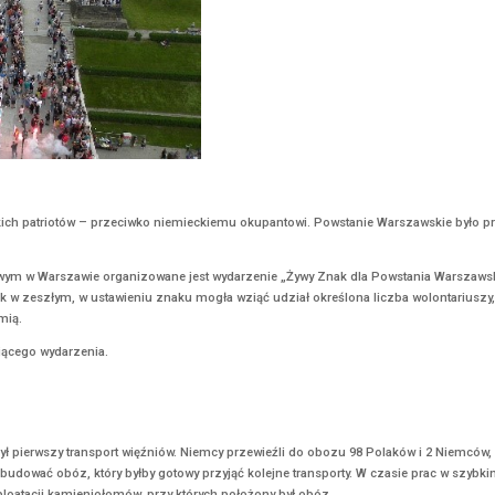
ICH
stanie – zryw polskich patriotów – przeciwko niemieckiemu okupant
 – na Placu Zamkowym w Warszawie organizowane jest wydarzenie „Ży