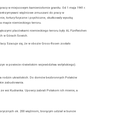
określona liczba wolontariuszy, którzy wcześniej zgłosili się do or
o obozu 98 Polaków i 2 Niemców, którzy zastąpili cywilów przy budo
ransporty. W czasie prac w szybkim tempie umierali kolejni osadzeni
 obóz.
rej więźniowie przeznaczeni byli do pracy w miejscowym kamieniołomi
ten był miejscem, w którym byli przetrzymywani więźniowe zmuszan
ieckie bestialstwo – maltretowanie, tortury fizyczne i psychiczne,
 Gross Rosen były najcięższymi na mapie niemieckiego terroru.
a, Sudetów i Ziemi Lubuskiej. Największymi placówkami niemieckiego 
espół obozów Riese zlokalizowanych w Górach Sowich.
sadzonych stanowili Żydzi oraz Polacy. Szacuje się, że w obozie Gr