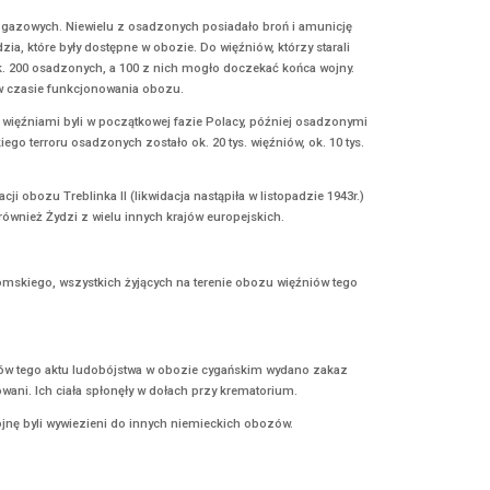
i Leonówka (położonej w gminie Tuczyn w powiecie rówieńskim wojew
amieszkałą przez 300 Polaków i kilka rodzin ukraińskich. Do domó
następnie zostały spalone wszystkie zabudowania.
ez Leonówkę polskich uciekinierów ze wsi Kudranka. Upowcy zabrali
 42 Polaków.
osadzonych. Według przekazów historycznych ok. 200 więźniom, bior
 nie udało im się zniszczyć komór gazowych. Niewielu z osadzonych
ekiery, noże, pręty i inne narzędzia, które były dostępne w obozie. 
je się, że z obozu wydostało się ok. 200 osadzonych, a 100 z nich 
nia śladów zbrodni dokonywanych w czasie funkcjonowania obozu.