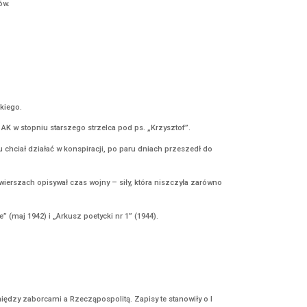
zy, w jego skład wchodzili słuchacze szkół oficerskich Sokoła i Pol
 tu jesteście zebrani, jesteście żołnierzami polskimi.(…) Jedynym 
o. Na dowódcę oddziału Józef Piłsudski wyznaczył por. Tadeusza Kas
wnę ps. „Inka”. Wyrok wykonany został 28 sierpnia 1946 r. o godz. 6
m żołnierzy nie powiodła się, żaden z nich nie chciał zabić „Inki”,
je Polska”.
SZKA I ŁĄCZNICZKA W 5. BRYGADZIE WILEŃSKIEJ AK