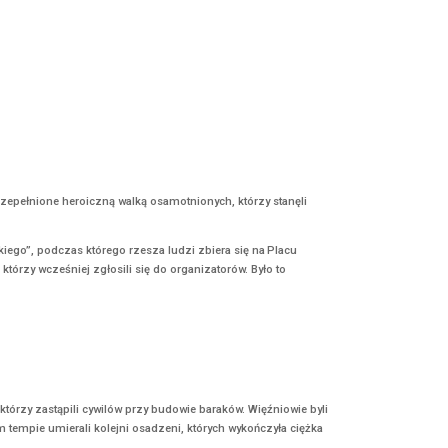
owi. Powstanie Warszawskie było przepełnione heroiczną walką osamo
wy Znak dla Powstania Warszawskiego”, podczas którego rzesza lud