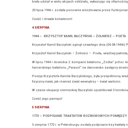
3 sierpnia 1914r. w krakowskich Oleandrach zos
organizacji mających wykształcić kadry przys
W przemowie do żołnierzy Józef Piłsudski powi
orzeł biały”.
6 sierpnia 1914 r. I Kompania Kadrowa wyrusz
Strzeleckiego.
1946 – KARA ŚMIERCI DLA DANUTY SIEDZIKÓ
3 sierpnia 1946 r., po ciężkim śledztwie, Woj
zginęła od strzału w głowę, który wymierzył do
trzech kroków. Według relacji świadka, księdza
DANUTA SIEDZIKÓWNA „INKA” (1928-1946), „
„Jest mi smutno, że muszę umierać. Powiedzci