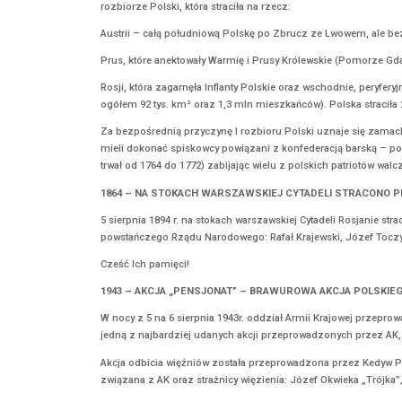
W czerwcu 1945 r. „Inka” została aresztowana
grupa została odbita przez patrol 5 Brygady W
rozpoczęła pracę jako sanitariuszka.
Na początku marca 1946 r., po wznowieniu dzia
brała udział w wielu akcjach oddziału, wykazuj
20 lipca 1946 r. została ponownie aresztowan
Cześć i chwała bohaterom!
4 SIERPNIA
1944 – KRZYSZTOF KAMIL BACZYŃSKI – ŻOŁ
Krzysztof Kamil Baczyński zginął czwartego dni
Krzysztof Kamil Baczyński – Żołnierz – Poeta, w
W lipcu 1944 r dowódca 2. kompanii batalionu 
harcerskiego batalionu „Parasol” na stanowisk
Poezja Krzysztofa Kamila Baczyńskiego, była p