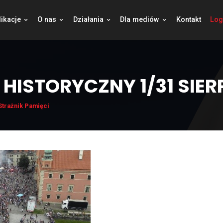
jekty
Publikacje
O nas
Działania
Dla
GLĄD HISTORYCZNY 
|
Aktualności
,
Strażnik Pamięci