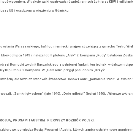
tała zorganizowana I Kampania Kadrowa – oddział liczył 114 żołnier
złego Wojska Polskiego.
edział – „Odtąd nie ma ani Strzelców, ani Drużyniaków. Wszyscy, co
yła z krakowskich Oleandrów w kierunku granicy Królestwa Polskieg
WNEJ PS. „INKA”
skowy Sąd Rejonowy w Gdańsku skazał na karę śmierci Danutę Siedzikó
wódca plutonu egzekucyjnego z KBW. Wcześniejsza egzekucja z udziałe
 obecnego przy egzekucji, ostanie słowa „Inki” brzmiały – „Niech ży
INKA”; NAZWISKO KONSPIRACYJNE DANUTA OBUCHOWICZ; SANITARIU
e mojej babci, że zachowałam się jak trzeba.”