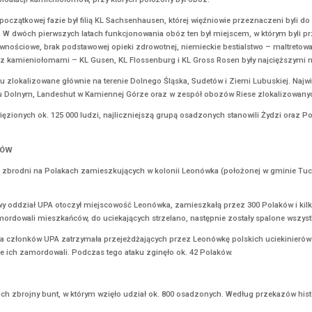
oku, podobnie jak w zeszłym, w ustawieniu znaku mogła wziąć udział 
ązanymi z pandemią.
rem tego wzruszającego wydarzenia.
S-ROSEN
ross-Rosen przybył pierwszy transport więźniów. Niemcy przewieźli d
krótszym czasie zbudować obóz, który byłby gotowy przyjąć kolejne t
cze warunki eksploatacji kamieniołomów, przy których położony był
ierpniu 1940 r. w początkowej fazie był filią KL Sachsenhausen, któ
odzielnego obozu. W dwóch pierwszych latach funkcjonowania obóz 
łodowe racje żywnościowe, brak podstawowej opieki zdrowotnej, niem
niemieckie obozy z kamieniołomami – KL Gusen, KL Flossenburg i KL
y liczne fila obozu zlokalizowane głównie na terenie Dolnego Śląsk
yhernfurth w Brzegu Dolnym, Landeshut w Kamiennej Górze oraz w z
ach zostało uwięzionych ok. 125 000 ludzi, najliczniejszą grupą o