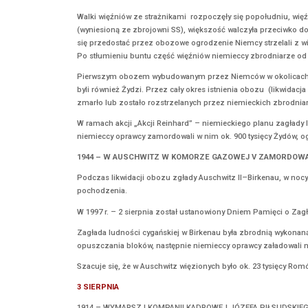
zamordowanych około 40 000 więźniów.
1943 – ODDZIAŁ UPA W LEONÓWCE ZAMORD
2 sierpnia 1943 r. oddział Ukraińskiej Powst
Bestialsko zamordowali ok. 150 Polaków.
Do napaści doszło w nocy z 1 na 2 sierpnia, 
członkowie UPA wrzucali granaty, chodząc od
Kolejnej zbrodni upowcy dokonali 2 bądź 3 si
następnie zaprowadzili zatrzymanych do pobli
1943 – BUNT WIĘŹNIÓW W OBOZIE ZAGŁADY 
2 sierpnia 1943r. w niemieckim obozie zagład
przeciwko niemieckim oprawcom, udało się uc
Walki więźniów ze strażnikami rozpoczęły się
(wyniesioną ze zbrojowni SS), większość walczy
się przedostać przez obozowe ogrodzenie Niemc
Po stłumieniu buntu część więźniów niemiecc