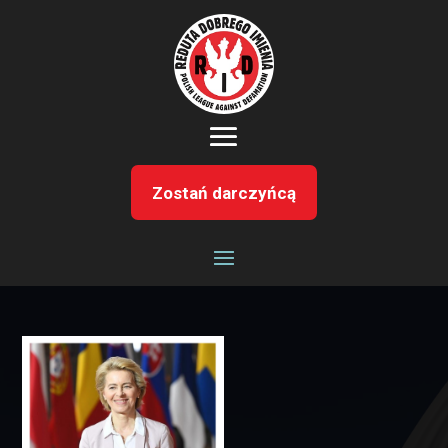
Zostań darczyńcą