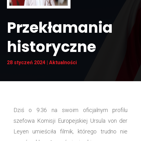
Przekłamania
historyczne
28 styczeń 2024
|
Aktualności
Dziś o 9.36 na swoim oficjalnym profilu
szefowa Komisji Europejskiej Ursula von der
Leyen umieściła filmik, którego trudno nie