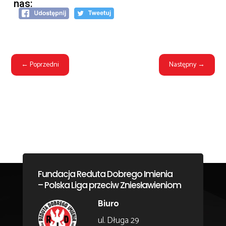
nas:
←
Poprzedni
Następny
→
Fundacja Reduta Dobrego Imienia
– Polska Liga przeciw Zniesławieniom
Biuro
ul. Długa 29