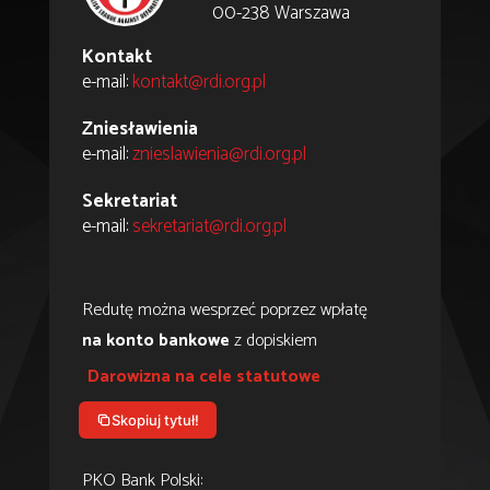
00-238 Warszawa
Kontakt
e-mail:
kontakt@rdi.org.pl
Zniesławienia
e-mail:
znieslawienia@rdi.org.pl
Sekretariat
e-mail:
sekretariat@rdi.org.pl
Redutę można wesprzeć poprzez wpłatę
na konto bankowe
z dopiskiem
Darowizna na cele statutowe
Skopiuj tytuł!
PKO Bank Polski: