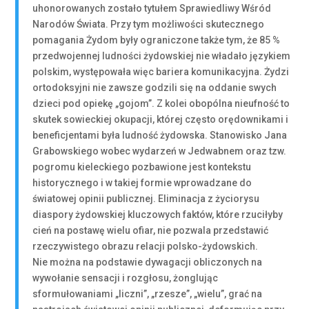
uhonorowanych zostało tytułem Sprawiedliwy Wśród
Narodów Świata. Przy tym możliwości skutecznego
pomagania Żydom były ograniczone także tym, że 85 %
przedwojennej ludności żydowskiej nie władało językiem
polskim, występowała więc bariera komunikacyjna. Żydzi
ortodoksyjni nie zawsze godzili się na oddanie swych
dzieci pod opiekę „gojom”. Z kolei obopólna nieufność to
skutek sowieckiej okupacji, której często orędownikami i
beneficjentami była ludność żydowska. Stanowisko Jana
Grabowskiego wobec wydarzeń w Jedwabnem oraz tzw.
pogromu kieleckiego pozbawione jest kontekstu
historycznego i w takiej formie wprowadzane do
światowej opinii publicznej. Eliminacja z życiorysu
diaspory żydowskiej kluczowych faktów, które rzuciłyby
cień na postawę wielu ofiar, nie pozwala przedstawić
rzeczywistego obrazu relacji polsko-żydowskich.
Nie można na podstawie dywagacji obliczonych na
wywołanie sensacji i rozgłosu, żonglując
sformułowaniami „liczni”, „rzesze”, „wielu”, grać na