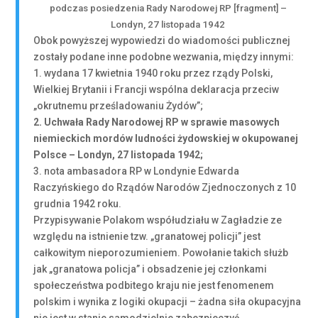
podczas posiedzenia Rady Narodowej RP [fragment] –
Londyn, 27 listopada 1942
Obok powyższej wypowiedzi do wiadomości publicznej
zostały podane inne podobne wezwania, między innymi:
1. wydana 17 kwietnia 1940 roku przez rządy Polski,
Wielkiej Brytanii i Francji wspólna deklaracja przeciw
„okrutnemu prześladowaniu Żydów”;
2. Uchwała Rady Narodowej RP w sprawie masowych
niemieckich mordów ludności żydowskiej w okupowanej
Polsce – Londyn, 27 listopada 1942;
3. nota ambasadora RP w Londynie Edwarda
Raczyńskiego do Rządów Narodów Zjednoczonych z 10
grudnia 1942 roku.
Przypisywanie Polakom współudziału w Zagładzie ze
względu na istnienie tzw. „granatowej policji” jest
całkowitym nieporozumieniem. Powołanie takich służb
jak „granatowa policja” i obsadzenie jej członkami
społeczeństwa podbitego kraju nie jest fenomenem
polskim i wynika z logiki okupacji – żadna siła okupacyjna