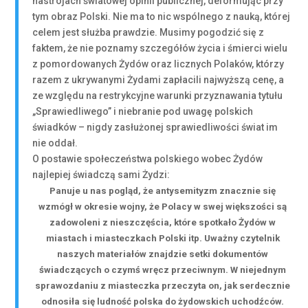
nastrojach światowej opinii publicznej, deformując przy
tym obraz Polski. Nie ma to nic wspólnego z nauką, której
celem jest służba prawdzie. Musimy pogodzić się z
faktem, że nie poznamy szczegółów życia i śmierci wielu
z pomordowanych Żydów oraz licznych Polaków, którzy
razem z ukrywanymi Żydami zapłacili najwyższą cenę, a
ze względu na restrykcyjne warunki przyznawania tytułu
„Sprawiedliwego” i niebranie pod uwagę polskich
świadków – nigdy zasłużonej sprawiedliwości świat im
nie oddał.
O postawie społeczeństwa polskiego wobec Żydów
najlepiej świadczą sami Żydzi:
Panuje u nas pogląd, że antysemityzm znacznie się
wzmógł w okresie wojny, że Polacy w swej większości są
zadowoleni z nieszczęścia, które spotkało Żydów w
miastach i miasteczkach Polski itp. Uważny czytelnik
naszych materiałów znajdzie setki dokumentów
świadczących o czymś wręcz przeciwnym. W niejednym
sprawozdaniu z miasteczka przeczyta on, jak serdecznie
odnosiła się ludność polska do żydowskich uchodźców.