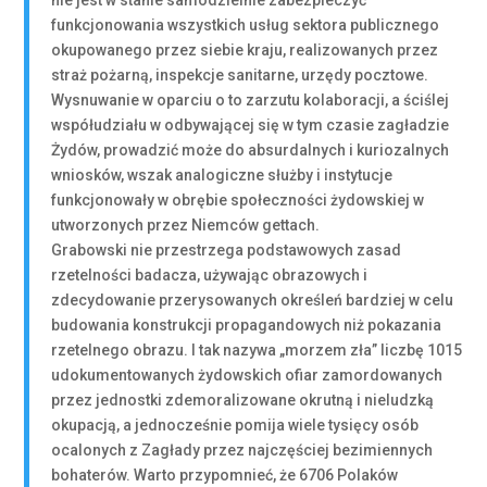
nie jest w stanie samodzielnie zabezpieczyć
funkcjonowania wszystkich usług sektora publicznego
okupowanego przez siebie kraju, realizowanych przez
straż pożarną, inspekcje sanitarne, urzędy pocztowe.
Wysnuwanie w oparciu o to zarzutu kolaboracji, a ściślej
współudziału w odbywającej się w tym czasie zagładzie
Żydów, prowadzić może do absurdalnych i kuriozalnych
wniosków, wszak analogiczne służby i instytucje
funkcjonowały w obrębie społeczności żydowskiej w
utworzonych przez Niemców gettach.
Grabowski nie przestrzega podstawowych zasad
rzetelności badacza, używając obrazowych i
zdecydowanie przerysowanych określeń bardziej w celu
budowania konstrukcji propagandowych niż pokazania
rzetelnego obrazu. I tak nazywa „morzem zła” liczbę 1015
udokumentowanych żydowskich ofiar zamordowanych
przez jednostki zdemoralizowane okrutną i nieludzką
okupacją, a jednocześnie pomija wiele tysięcy osób
ocalonych z Zagłady przez najczęściej bezimiennych
bohaterów. Warto przypomnieć, że 6706 Polaków