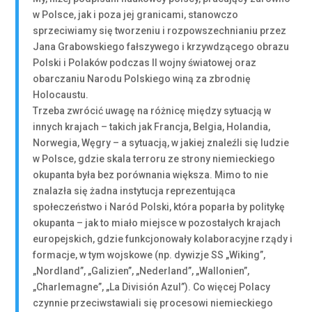
w Polsce, jak i poza jej granicami, stanowczo
sprzeciwiamy się tworzeniu i rozpowszechnianiu przez
Jana Grabowskiego fałszywego i krzywdzącego obrazu
Polski i Polaków podczas II wojny światowej oraz
obarczaniu Narodu Polskiego winą za zbrodnię
Holocaustu.
Trzeba zwrócić uwagę na różnicę między sytuacją w
innych krajach – takich jak Francja, Belgia, Holandia,
Norwegia, Węgry – a sytuacją, w jakiej znaleźli się ludzie
w Polsce, gdzie skala terroru ze strony niemieckiego
okupanta była bez porównania większa. Mimo to nie
znalazła się żadna instytucja reprezentująca
społeczeństwo i Naród Polski, która poparła by politykę
okupanta – jak to miało miejsce w pozostałych krajach
europejskich, gdzie funkcjonowały kolaboracyjne rządy i
formacje, w tym wojskowe (np. dywizje SS „Wiking”,
„Nordland”, „Galizien”, „Nederland”, „Wallonien”,
„Charlemagne”, „La División Azul”). Co więcej Polacy
czynnie przeciwstawiali się procesowi niemieckiego