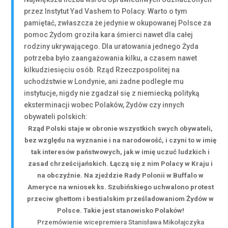
przez Instytut Yad Vashem to Polacy. Warto o tym
pamiętać, zwłaszcza że jedynie w okupowanej Polsce za
pomoc Żydom groziła kara śmierci nawet dla całej
rodziny ukrywającego. Dla uratowania jednego Żyda
potrzeba było zaangażowania kilku, a czasem nawet
kilkudziesięciu osób. Rząd Rzeczpospolitej na
uchodźstwie w Londynie, ani żadne podległe mu
instytucje, nigdy nie zgadzał się z niemiecką polityką
eksterminacji wobec Polaków, Żydów czy innych
obywateli polskich:
Rząd Polski staje w obronie wszystkich swych obywateli,
bez względu na wyznanie i na narodowość, i czyni to w imię
tak interesów państwowych, jak w imię uczuć ludzkich i
zasad chrześcijańskich. Łączą się z nim Polacy w Kraju i
na obczyźnie. Na zjeździe Rady Polonii w Buffalo w
Ameryce na wniosek ks. Szubińskiego uchwalono protest
przeciw ghettom i bestialskim prześladowaniom Żydów w
Polsce. Takie jest stanowisko Polaków!
Przemówienie wicepremiera Stanisława Mikołajczyka