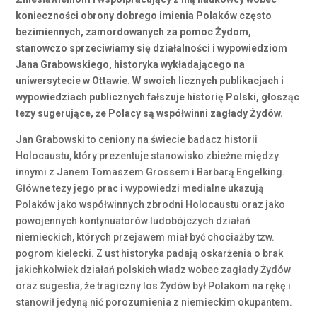
konieczności obrony dobrego imienia Polaków często
bezimiennych, zamordowanych za pomoc Żydom,
stanowczo sprzeciwiamy się działalności i wypowiedziom
Jana Grabowskiego, historyka wykładającego na
uniwersytecie w Ottawie. W swoich licznych publikacjach i
wypowiedziach publicznych fałszuje historię Polski, głosząc
tezy sugerujące, że Polacy są współwinni zagłady Żydów.
Jan Grabowski to ceniony na świecie badacz historii
Holocaustu, który prezentuje stanowisko zbieżne między
innymi z Janem Tomaszem Grossem i Barbarą Engelking.
Główne tezy jego prac i wypowiedzi medialne ukazują
Polaków jako współwinnych zbrodni Holocaustu oraz jako
powojennych kontynuatorów ludobójczych działań
niemieckich, których przejawem miał być chociażby tzw.
pogrom kielecki. Z ust historyka padają oskarżenia o brak
jakichkolwiek działań polskich władz wobec zagłady Żydów
oraz sugestia, że tragiczny los Żydów był Polakom na rękę i
stanowił jedyną nić porozumienia z niemieckim okupantem.