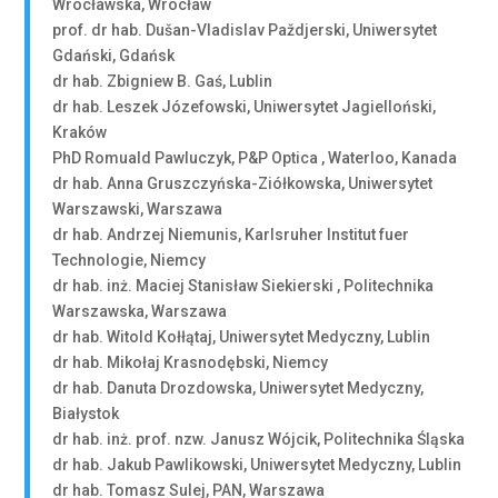
Wrocławska, Wrocław
prof. dr hab. Dušan-Vladislav Paždjerski, Uniwersytet
Gdański, Gdańsk
dr hab. Zbigniew B. Gaś, Lublin
dr hab. Leszek Józefowski, Uniwersytet Jagielloński,
Kraków
PhD Romuald Pawluczyk, P&P Optica , Waterloo, Kanada
dr hab. Anna Gruszczyńska-Ziółkowska, Uniwersytet
Warszawski, Warszawa
dr hab. Andrzej Niemunis, Karlsruher Institut fuer
Technologie, Niemcy
dr hab. inż. Maciej Stanisław Siekierski , Politechnika
Warszawska, Warszawa
dr hab. Witold Kołłątaj, Uniwersytet Medyczny, Lublin
dr hab. Mikołaj Krasnodębski, Niemcy
dr hab. Danuta Drozdowska, Uniwersytet Medyczny,
Białystok
dr hab. inż. prof. nzw. Janusz Wójcik, Politechnika Śląska
dr hab. Jakub Pawlikowski, Uniwersytet Medyczny, Lublin
dr hab. Tomasz Sulej, PAN, Warszawa