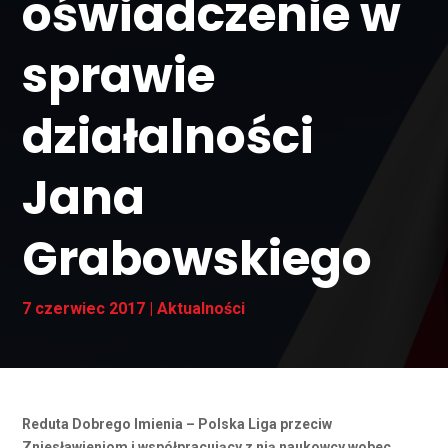
oświadczenie w
sprawie
działalności
Jana
Grabowskiego
7 czerwiec 2017
|
Aktualności
Reduta Dobrego Imienia – Polska Liga przeciw
Zniesławieniom i współpracujący z nią naukowcy wobec