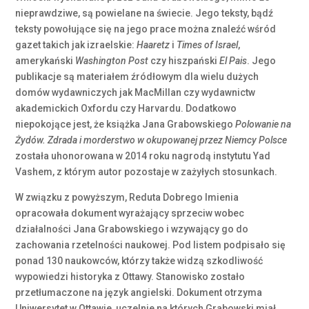
nieprawdziwe, są powielane na świecie. Jego teksty, bądź
teksty powołujące się na jego prace można znaleźć wśród
gazet takich jak izraelskie:
Haaretz
i
Times of Israel
,
amerykański
Washington Post
czy hiszpański
El Pais
. Jego
publikacje są materiałem źródłowym dla wielu dużych
domów wydawniczych jak MacMillan czy wydawnictw
akademickich Oxfordu czy Harvardu. Dodatkowo
niepokojące jest, że książka Jana Grabowskiego
Polowanie na
Żydów. Zdrada i morderstwo w okupowanej przez Niemcy Polsce
została uhonorowana w 2014 roku nagrodą instytutu Yad
Vashem, z którym autor pozostaje w zażyłych stosunkach.
W związku z powyższym, Reduta Dobrego Imienia
opracowała dokument wyrażający sprzeciw wobec
działalności Jana Grabowskiego i wzywający go do
zachowania rzetelności naukowej. Pod listem podpisało się
ponad 130 naukowców, którzy także widzą szkodliwość
wypowiedzi historyka z Ottawy. Stanowisko zostało
przetłumaczone na język angielski. Dokument otrzyma
Uniwersytet w Ottawie, uczelnie na których Grabowski miał