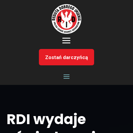
Zostań darczyńcą
RDI wydaje