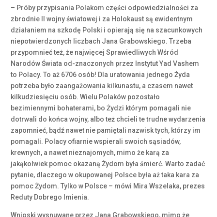
– Próby przypisania Polakom części odpowiedzialności za
zbrodnie II wojny światowej i za Holokaust są ewidentnym
działaniem na szkodę Polski i opierają się na szacunkowych
niepotwierdzonych liczbach Jana Grabowskiego. Trzeba
przypomnieć też, że najwięcej Sprawiedliwych Wśród
Narodów Świata od-znaczonych przez Instytut Yad Vashem
to Polacy. To aż 6706 osób! Dla uratowania jednego Żyda
potrzeba było zaangażowania kilkunastu, a czasem nawet
kilkudziesięciu osób. Wielu Polaków pozostało
bezimiennymi bohaterami, bo Żydzi którym pomagali nie
dotrwali do końca wojny, albo też chcieli te trudne wydarzenia
zapomnieć, bądź nawet nie pamiętali nazwisk tych, którzy im
pomagali. Polacy ofiarnie wspierali swoich sąsiadów,
krewnych, a nawet nieznajomych, mimo że karą za
jakąkolwiek pomoc okazaną Żydom była śmierć. Warto zadać
pytanie, dlaczego w okupowanej Polsce była aż taka kara za
pomoc Żydom. Tylko w Polsce – mówi Mira Wszelaka, prezes
Reduty Dobrego Imienia.
Wnioski wysnuwane przez Jana Grabowskiego, mimo że