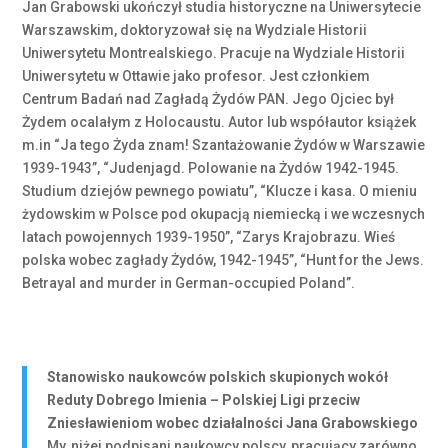
Jan Grabowski ukończył studia historyczne na Uniwersytecie
Warszawskim, doktoryzował się na Wydziale Historii
Uniwersytetu Montrealskiego. Pracuje na Wydziale Historii
Uniwersytetu w Ottawie jako profesor. Jest członkiem
Centrum Badań nad Zagładą Żydów PAN. Jego Ojciec był
Żydem ocalałym z Holocaustu. Autor lub współautor książek
m.in “Ja tego Żyda znam! Szantażowanie Żydów w Warszawie
1939-1943”, “Judenjagd. Polowanie na Żydów 1942-1945.
Studium dziejów pewnego powiatu”, “Klucze i kasa. O mieniu
żydowskim w Polsce pod okupacją niemiecką i we wczesnych
latach powojennych 1939-1950”, “Zarys Krajobrazu. Wieś
polska wobec zagłady Żydów, 1942-1945”, “Hunt for the Jews.
Betrayal and murder in German-occupied Poland”.
Stanowisko naukowców polskich skupionych wokół
Reduty Dobrego Imienia – Polskiej Ligi przeciw
Zniesławieniom wobec działalności Jana Grabowskiego
My, niżej podpisani naukowcy polscy, pracujący zarówno