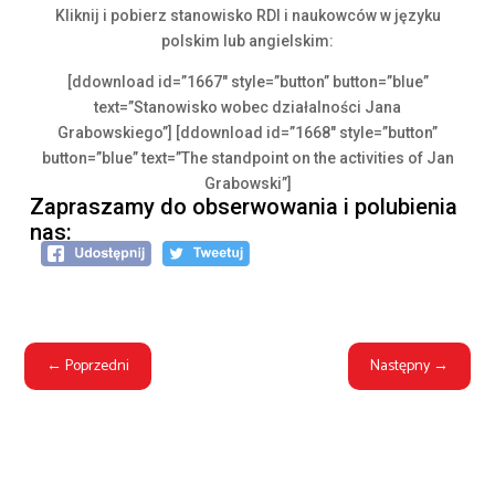
Kliknij i pobierz stanowisko RDI i naukowców w języku
polskim lub angielskim:
[ddownload id=”1667″ style=”button” button=”blue”
text=”Stanowisko wobec działalności Jana
Grabowskiego”] [ddownload id=”1668″ style=”button”
button=”blue” text=”The standpoint on the activities of Jan
Grabowski”]
Zapraszamy do obserwowania i polubienia
nas:
←
Poprzedni
Następny
→