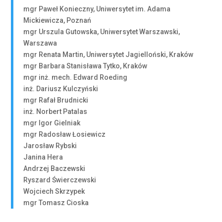
mgr Paweł Konieczny, Uniwersytet im. Adama
Mickiewicza, Poznań
mgr Urszula Gutowska, Uniwersytet Warszawski,
Warszawa
mgr Renata Martin, Uniwersytet Jagielloński, Kraków
mgr Barbara Stanisława Tytko, Kraków
mgr inż. mech. Edward Roeding
inż. Dariusz Kulczyński
mgr Rafał Brudnicki
inż. Norbert Patalas
mgr Igor Gielniak
mgr Radosław Łosiewicz
Jarosław Rybski
Janina Hera
Andrzej Baczewski
Ryszard Świerczewski
Wojciech Skrzypek
mgr Tomasz Cioska