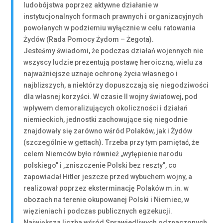
ludobójstwa poprzez aktywne działanie w
instytucjonalnych formach prawnych i organizacyjnych
powołanych w podziemiu wyłącznie w celu ratowania
Żydów (Rada Pomocy Żydom – Żegota).
Jesteśmy świadomi, że podczas działań wojennych nie
wszyscy ludzie prezentują postawę heroiczną, wielu za
najważniejsze uznaje ochronę życia własnego i
najbliższych, a niektórzy dopuszczają się niegodziwości
dla własnej korzyści. W czasie II wojny światowej, pod
wpływem demoralizujących okoliczności i działań
niemieckich, jednostki zachowujące się niegodnie
znajdowały się zarówno wśród Polaków, jak i Żydów
(szczególnie w gettach). Trzeba przy tym pamiętać, że
celem Niemców było również „wytępienie narodu
polskiego” i „zniszczenie Polski bez reszty”, co
zapowiadał Hitler jeszcze przed wybuchem wojny, a
realizował poprzez eksterminację Polaków m.in. w
obozach na terenie okupowanej Polski i Niemiec, w
więzieniach i podczas publicznych egzekucji.
Największa liczba wśród Sprawiedliwych odznaczonych