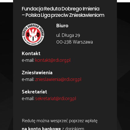
Fundacja Reduta Dobrego Imienia
– Polska Liga przeciw Zniesławieniom
Biuro
ul. Długa 29
00-238 Warszawa
Kontakt
e-mail:
kontakt@rdi.org.pl
Zniesławienia
e-mail:
znieslawienia@rdi.org.pl
Sekretariat
e-mail:
sekretariat@rdi.org.pl
Redutę można wesprzeć poprzez wpłatę
na konto bankowe
z dopiskiem