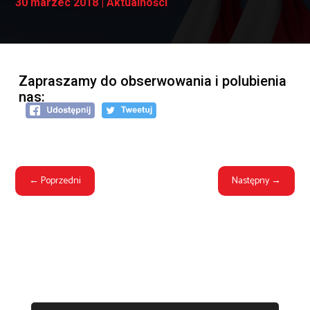
30 marzec 2018
|
Aktualności
Zapraszamy do obserwowania i polubienia
nas:
←
Poprzedni
Następny
→