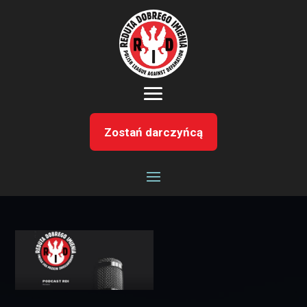
Zostań darczyńcą