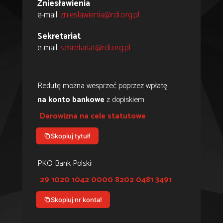
Zniesławienia
e-mail:
znieslawienia@rdi.org.pl
Sekretariat
e-mail:
sekretariat@rdi.org.pl
Redutę można wesprzeć poprzez wpłatę
na konto bankowe
z dopiskiem
Darowizna na cele statutowe
Skopiuj tytuł!
PKO Bank Polski:
29 1020 1042 0000 8202 0481 3491
Skopiuj nr konta!