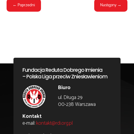
←
Poprzedni
Następny
→
Fundacja Reduta Dobrego Imienia
– Polska Liga przeciw Zniesławieniom
Biuro
ul. Długa 29
00-238 Warszawa
Kontakt
e-mail:
kontakt@rdi.org.pl