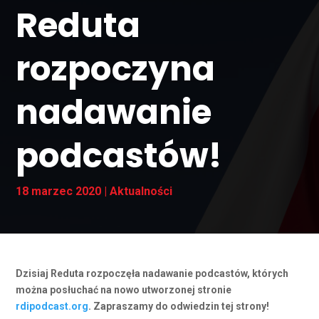
Reduta
rozpoczyna
nadawanie
podcastów!
18 marzec 2020
|
Aktualności
Dzisiaj Reduta rozpoczęła nadawanie podcastów, których
można posłuchać na nowo utworzonej stronie
rdipodcast.org
. Zapraszamy do odwiedzin tej strony!